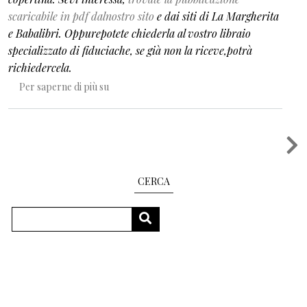
scaricabile in pdf dalnostro sito
e dai siti di La Margherita
e Babalibri. Oppurepotete chiederla al vostro libraio
specializzato di fiduciache, se
già
non la riceve,potrà
richiedercela.
Cinque anni di Catalogoni: per una cultura dell'
Per saperne di più su
Paginazione
CERCA
Cerca
CERCA