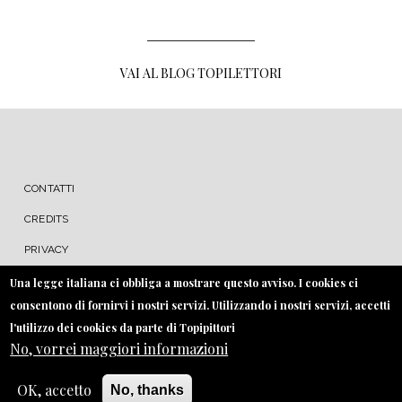
VAI AL BLOG TOPILETTORI
MENU FOOTER
CONTATTI
CREDITS
PRIVACY
COOKIE
Una legge italiana ci obbliga a mostrare questo avviso. I cookies ci
consentono di fornirvi i nostri servizi. Utilizzando i nostri servizi, accetti
l'utilizzo dei cookies da parte di Topipittori
No, vorrei maggiori informazioni
OK, accetto
No, thanks