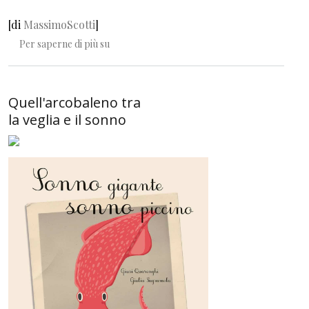
[di
MassimoScotti
]
La mia felicità non vale più di 20 euro?
Per saperne di più su
Quell'arcobaleno tra
la veglia e il sonno