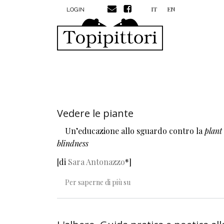
MENU PROFILO UTENTE
Salta al contenuto principale
IT
EN
LOGIN
Vedere le piante
Un’educazione allo sguardo contro la
plant
blindness
[di
Sara Antonazzo
*]
Vedere le piante
Per saperne di più su