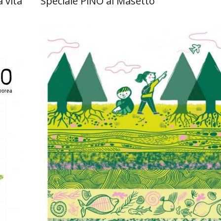
a vita
Speciale PiNO al Masetto