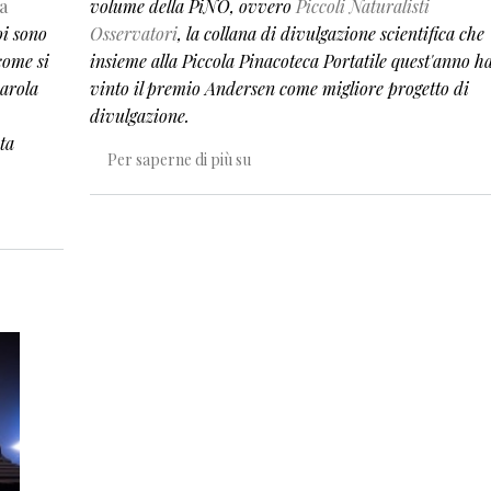
ta
volume della PiNO, ovvero
Piccoli Naturalisti
oi sono
Osservatori
, la collana di divulgazione scientifica che
come si
insieme alla Piccola Pinacoteca Portatile quest'anno h
parola
vinto il premio Andersen come migliore progetto di
divulgazione.
ita
Vita da albero
Per saperne di più su