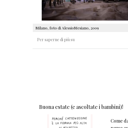
Milano, foto di AlessioMesiano, 2009
Un abete speciale
Per saperne di più su
Buona estate (e ascoltate i bambini)!
Come da 
pausa est