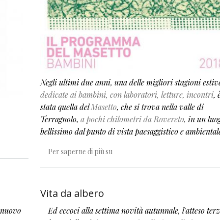
Negli ultimi due anni, una delle migliori stagioni estiv
dedicate ai bambini, con laboratori, letture, incontri
, 
stata quella del
Masetto
, che si trova nella valle di
Terragnolo,
a pochi chilometri da Rovereto
, in un luo
bellissimo dal punto di vista paesaggistico e ambiental
ca alla vita arborea
Speciale PiNO al Masetto
Per saperne di più su
Vita da albero
o nuovo
Ed eccoci alla settima novità autunnale, l'atteso ter