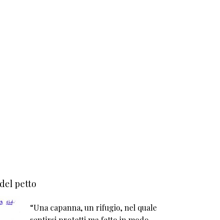
 del petto
“Una capanna, un rifugio, nel quale
sentirsi protetti ma fatto in modo