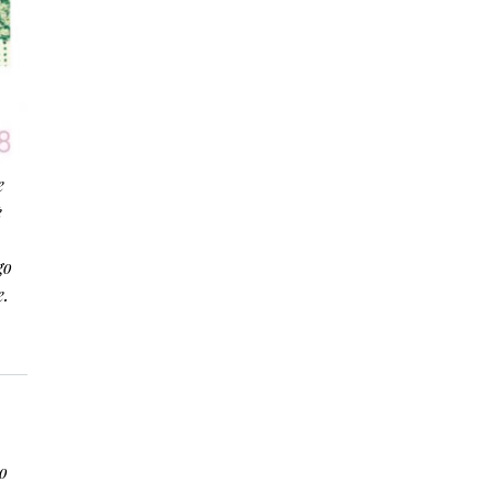
e
è
go
e.
zo