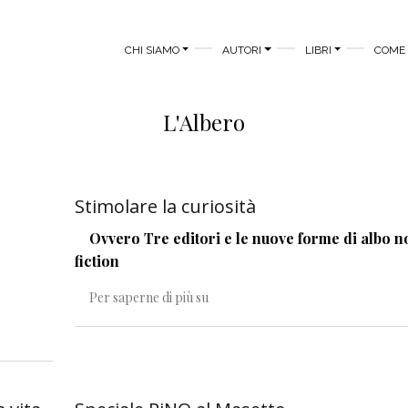
MAIN MENU
CHI SIAMO
AUTORI
LIBRI
COME 
L'Albero
Stimolare la curiosità
Ovvero Tre editori e le nuove forme di albo n
fiction
Stimolare la curiosità
Per saperne di più su