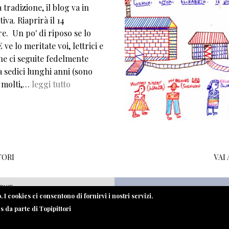
tradizione, il blog va in
iva. Riaprirà il 14
e. Un po' di riposo se lo
 ve lo meritate voi, lettrici e
che ci seguite fedelmente
 sedici lunghi anni (sono
 molti,…
leggi tutto
TORI
VAI
OKIE
 I cookies ci consentono di fornirvi i nostri servizi.
es da parte di Topipittori