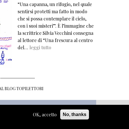
“Una capanna, un rifugio, nel quale
sentirsi protetti ma fatto in modo
che si possa contemplare il cielo,
con i suoi misteri”. È l’immagine che
la scrittrice Silvia Vecchini consegna
al lettore di “Una frescura al centro
del…
leggi tutto
 AL BLOG TOPILETTORI
OK, accetto
No, thanks