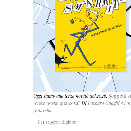
Oggi siamo alla terza novità del 2026,
Soggetti s
Avete perso qualcosa?
Di
Barbara Cuoghi
e
Lor
Natarella
.
Il mondo si regge sulle brave
Per saperne di più su