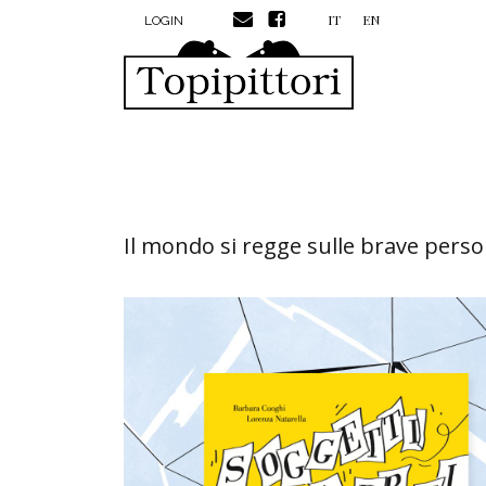
MENU PROFILO UTENTE
Salta al contenuto principale
IT
EN
LOGIN
Il mondo si regge sulle brave pers