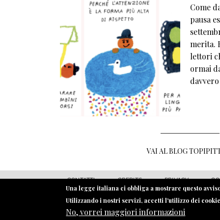
Come da 
pausa est
settembr
merita. E
lettori 
ormai da
davvero
VAI AL BLOG TOPIPIT
MENU FOOTER
CONTATTI
CREDITS
PRIVACY
CO
Una legge italiana ci obbliga a mostrare questo avviso.
Utilizzando i nostri servizi, accetti l'utilizzo dei cooki
No, vorrei maggiori informazioni