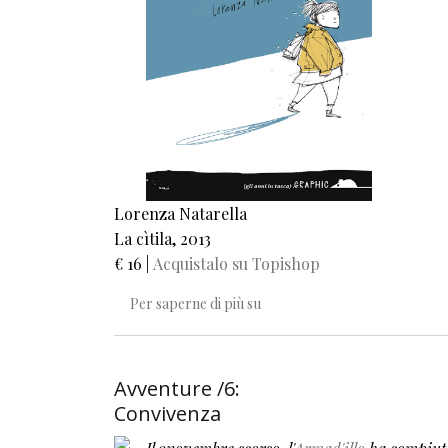
Lorenza Natarella
La cìtila, 2013
€ 16 |
Acquistalo su Topishop
La cìtila
Per saperne di più su
Avventure /6:
Convivenza