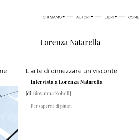
MAIN MENU
CHI SIAMO
AUTORI
LIBRI
COME 
Lorenza Natarella
one
L'arte di dimezzare un visconte
Intervista a Lorenza Natarella
[di
Giovanna Zoboli
]
L'arte di dimezzare un visconte
Per saperne di più su