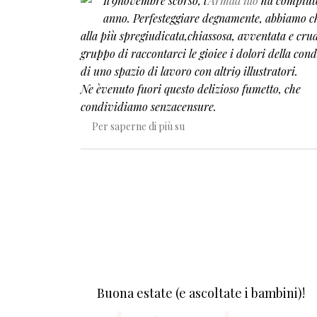
Il 9novembre scorso, l'
Armad'illo
ha compiut
anno. Perfesteggiare degnamente, abbiamo c
alla più spregiudicata,chiassosa, avventata e crud
gruppo di raccontarci le gioiee i dolori della con
di uno spazio di lavoro con altri9 illustratori.
Ne èvenuto fuori questo delizioso fumetto, che
condividiamo senzacensure.
Avventure /6: Convivenza
Per saperne di più su
Buona estate (e ascoltate i bambini)!