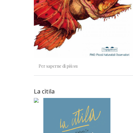
Cos'è un pesce
Per saperne di più su
La cìtila