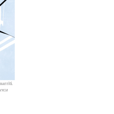
marriti.
enza
 persone