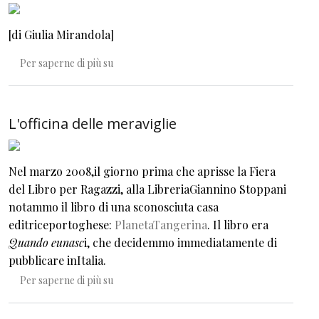
[di Giulia Mirandola]
A pata da gata ata ata
Per saperne di più su
L'officina delle meraviglie
Nel marzo 2008,il giorno prima che aprisse la Fiera
del Libro per Ragazzi, alla LibreriaGiannino Stoppani
notammo il libro di una sconosciuta casa
editriceportoghese:
PlanetaTangerina
. Il libro era
Quando eunasc
i, che decidemmo immediatamente di
pubblicare inItalia.
L'officina delle meraviglie
Per saperne di più su