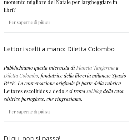
momento migliore del Natale per largheggiare in
libri?
Un Natale di libri ovvero i consigli dell’editore
Per saperne di più su
Lettori scelti a mano: Diletta Colombo
Pubblichiamo questa intervista di
Planeta Tangerina
a
Diletta Colombo
, fondatrice della libreria milanese Spazio
B**K. La conversazione originale fa parte della rubrica
Leitores escolhidos a dedo
e si trova
sul blog
della casa
editrice portoghese, che ringraziamo.
Lettori scelti a mano: Diletta Colombo
Per saperne di più su
Di qui non si passa!