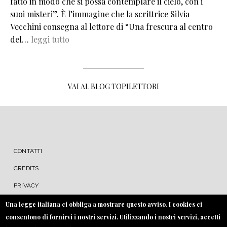
fatto in modo che si possa contemplare il cielo, con i
suoi misteri”. È l’immagine che la scrittrice Silvia
Vecchini consegna al lettore di “Una frescura al centro
del…
leggi tutto
VAI AL BLOG TOPILETTORI
MENU FOOTER
CONTATTI
CREDITS
PRIVACY
COOKIE
Una legge italiana ci obbliga a mostrare questo avviso. I cookies ci
consentono di fornirvi i nostri servizi. Utilizzando i nostri servizi, accetti