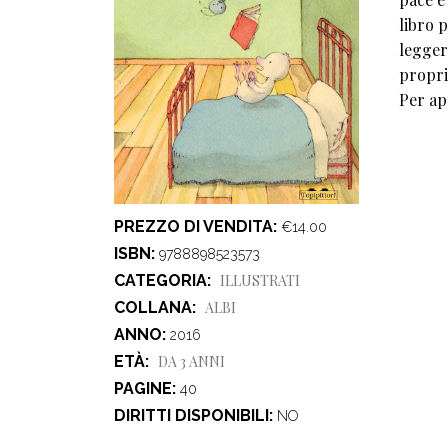
libro 
legger
propri
Per ap
PREZZO DI VENDITA
€14.00
ISBN
9788898523573
CATEGORIA
ILLUSTRATI
COLLANA
ALBI
ANNO
2016
ETÀ
DA 3 ANNI
PAGINE
40
DIRITTI DISPONIBILI
NO