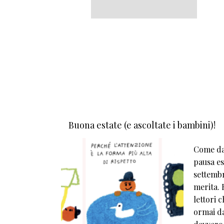
Buona estate (e ascoltate i bambini)!
Come da 
pausa est
settembr
merita. E
lettori 
ormai da