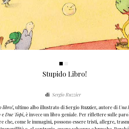
Stupido Libro!
di
Sergio Ruzzier
 libro!
, ultimo albo illustrato di Sergio Ruzzier, autore di
Una l
o
e
Due Topi
, è invece un libro geniale. Per riflettere sulle paro
re che, come le immagini, possono essere tristi, allegre, trasm
 tranquillità o, al contrario, essere selvagge e brusche. Perch