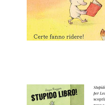
Stupido
per Le
scopri
pace e