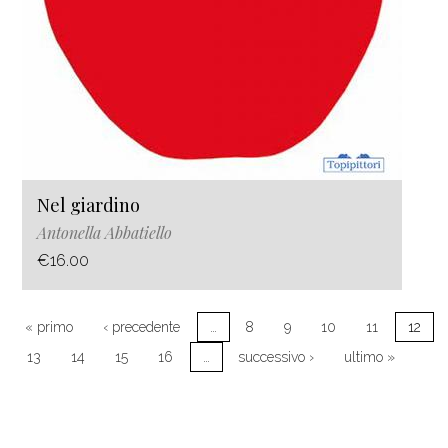
Nel giardino
Antonella Abbatiello
€16.00
Paginazione
Prima pagina
Pagina precedente
« primo
‹ precedente
…
8
9
10
11
12
Pagina successiva
Ultima p
13
14
15
16
…
successivo ›
ultimo »