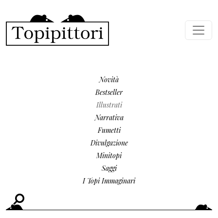
Salta al contenuto principale
MENU SECONDARIO
Novità
Bestseller
Illustrati
Narrativa
Fumetti
Divulgazione
Minitopi
Saggi
I Topi Immaginari
Cerca