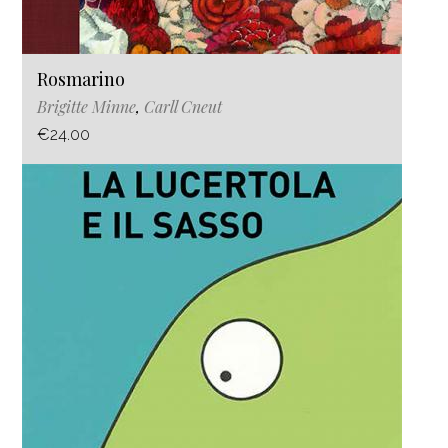
Rosmarino
Brigitte Minne
,
Carll Cneut
€24.00