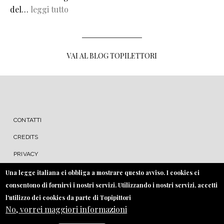
del…
leggi tutto
VAI AL BLOG TOPILETTORI
MENU FOOTER
CONTATTI
CREDITS
PRIVACY
COOKIE
Una legge italiana ci obbliga a mostrare questo avviso. I cookies ci
consentono di fornirvi i nostri servizi. Utilizzando i nostri servizi, accetti
l'utilizzo dei cookies da parte di Topipittori
No, vorrei maggiori informazioni