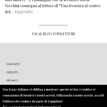
Vecchini consegna al lettore di “Una frescura al centro
del…
leggi tutto
VAI AL BLOG TOPILETTORI
MENU FOOTER
CONTATTI
CREDITS
PRIVACY
COOKIE
Una legge italiana ci obbliga a mostrare questo avviso. I cookies ci
consentono di fornirvi i nostri servizi. Utilizzando i nostri servizi, accetti
l'utilizzo dei cookies da parte di Topipittori
No, vorrei maggiori informazioni