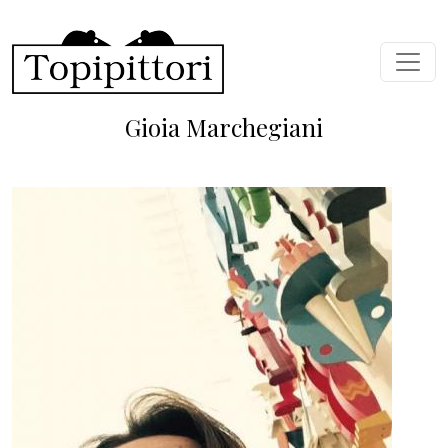
Skip to main content
Gioia Marchegiani