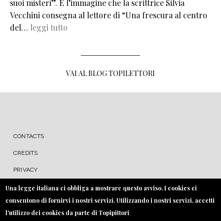
suoi misteri”. È l’immagine che la scrittrice Silvia
Vecchini consegna al lettore di “Una frescura al centro
del…
leggi tutto
VAI AL BLOG TOPILETTORI
MENU FOOTER
CONTACTS
CREDITS
PRIVACY
COOKIE
Una legge italiana ci obbliga a mostrare questo avviso. I cookies ci
consentono di fornirvi i nostri servizi. Utilizzando i nostri servizi, accetti
l'utilizzo dei cookies da parte di Topipittori