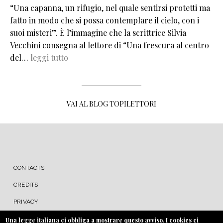
“Una capanna, un rifugio, nel quale sentirsi protetti ma
fatto in modo che si possa contemplare il cielo, con i
suoi misteri”. È l’immagine che la scrittrice Silvia
Vecchini consegna al lettore di “Una frescura al centro
del…
leggi tutto
VAI AL BLOG TOPILETTORI
MENU FOOTER
CONTACTS
CREDITS
PRIVACY
COOKIE
Una legge italiana ci obbliga a mostrare questo avviso. I cookies ci