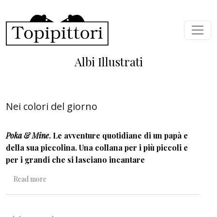
Skip to main content
Albi Illustrati
Nei colori del giorno
Poka & Mine
. Le avventure quotidiane di un papà e
della sua piccolina. Una collana per i più piccoli e
per i grandi che si lasciano incantare
about Nei colori del giorno
Read more