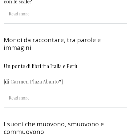
con le scale?
about Quando l’evento filosofico accade per le scale
Read more
Mondi da raccontare, tra parole e
immagini
Un ponte di libri fra Italia e Perù
[di
Carmen Plaza Abanto
*]
about Mondi da raccontare, tra parole e immagini
Read more
I suoni che muovono, smuovono e
commuovono