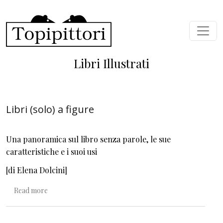
Skip to main content
Libri Illustrati
Libri (solo) a figure
Una panoramica sul libro senza parole, le sue
caratteristiche e i suoi usi
[di Elena Dolcini]
about Libri (solo) a figure
Read more