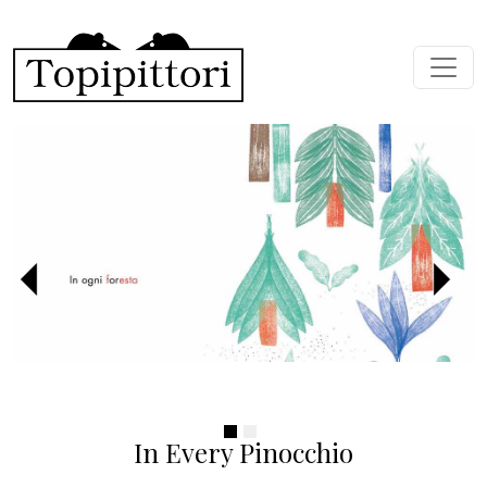
Skip to main content
Previous
Next
In Every Pinocchio