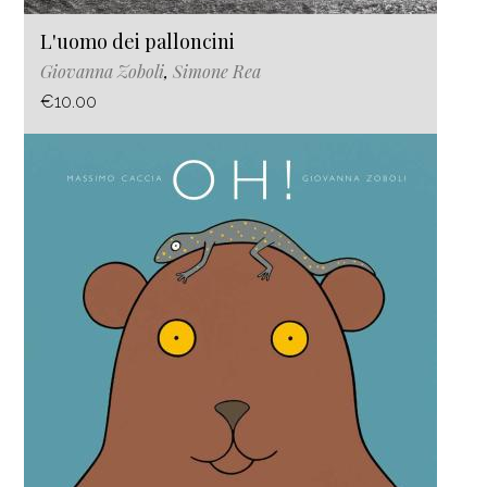
L'uomo dei palloncini
Giovanna Zoboli
,
Simone Rea
€10.00