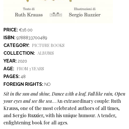
PRICE
€16.00
ISBN
9788833700489
CATEGORY
PICTURE BOOKS
COLLECTION
ALBUMS
YEAR
2020
AGE
FROM 3 YEARS
PAGES
48
FOREIGN RIGHTS
NO
Sit in the sun and shine, Dance with a leaf, Fall like rain, Open
your eyes and see the sea
… An extraordinary couple: Ruth
Krauss, one of the most celebrated authors of all times,
and Sergio Ruzzier, with his unique humour. A tender,
enlightening book for all ages.