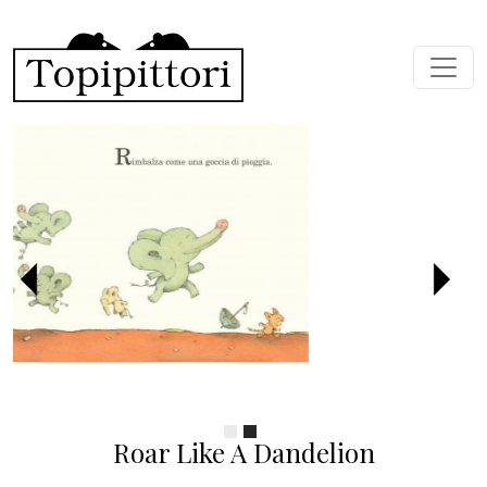
Skip to main content
Previous
Next
Roar Like A Dandelion