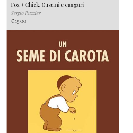
Fox + Chick. Cuscini e canguri
Sergio Ruzzier
€15.00