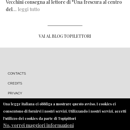
Vecchini consegna al lettore di “Una frescura al centro
del…
leggi tutto
VAI AL BLOG TOPILETTORI
MENU FOOTER
CONTACTS
CREDITS
PRIVACY
COOKIE
Una legge italiana ci obbliga a mostrare questo avviso. I cookies ci
consentono di fornirvi i nostri servizi. Utilizzando i nostri servizi, accetti
l'utilizzo dei cookies da parte di Topipittori
No, vorrei maggiori informazioni