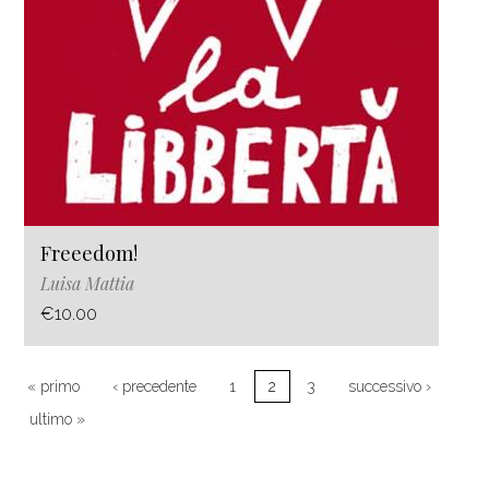
Freeedom!
Luisa Mattia
€10.00
Pagination
First page
Previous page
Next pa
« primo
‹ precedente
1
2
3
successivo ›
Last page
ultimo »