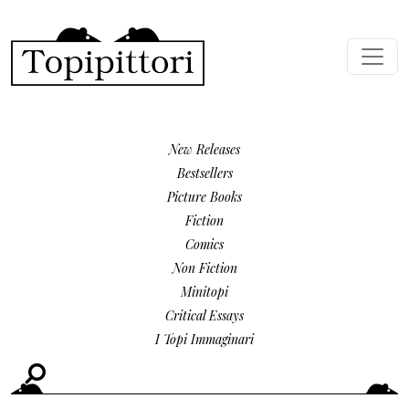
Skip to main content
MENU SECONDARIO
New Releases
Bestsellers
Picture Books
Fiction
Comics
Non Fiction
Minitopi
Critical Essays
I Topi Immaginari
Search