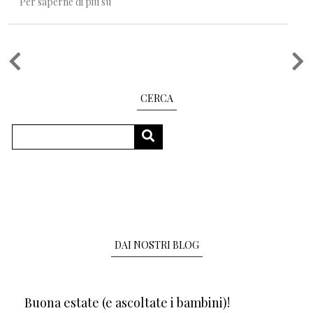
Natura in tutti i sensi: una mostra fra scienza, 
Per saperne di più su
Paginazione
CERCA
Cerca
CERCA
DAI NOSTRI BLOG
Buona estate (e ascoltate i bambini)!