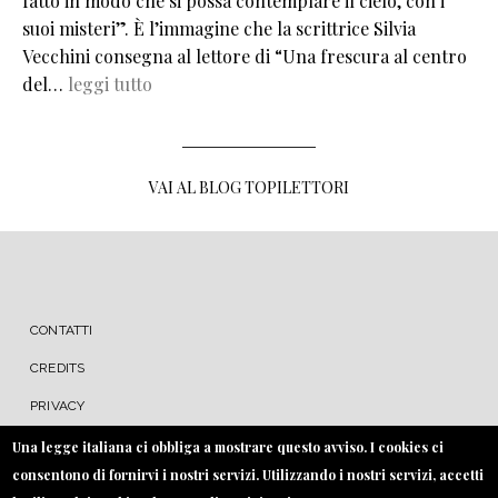
fatto in modo che si possa contemplare il cielo, con i
suoi misteri”. È l’immagine che la scrittrice Silvia
Vecchini consegna al lettore di “Una frescura al centro
del…
leggi tutto
VAI AL BLOG TOPILETTORI
MENU FOOTER
CONTATTI
CREDITS
PRIVACY
COOKIE
Una legge italiana ci obbliga a mostrare questo avviso. I cookies ci
consentono di fornirvi i nostri servizi. Utilizzando i nostri servizi, accetti