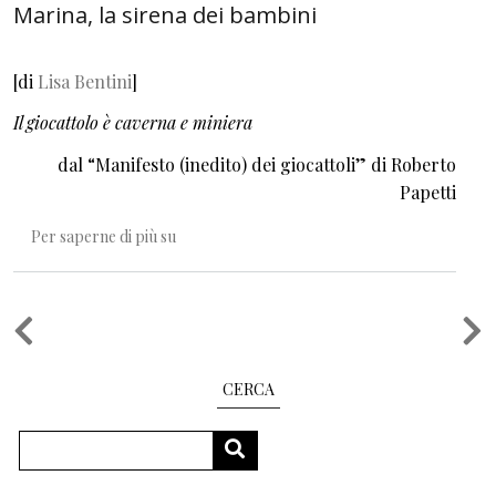
Marina, la sirena dei bambini
[di
Lisa Bentini
]
Il giocattolo è caverna e miniera
dal “Manifesto (inedito) dei giocattoli” di Roberto
Papetti
Marina, la sirena dei bambini
Per saperne di più su
Paginazione
CERCA
Cerca
CERCA