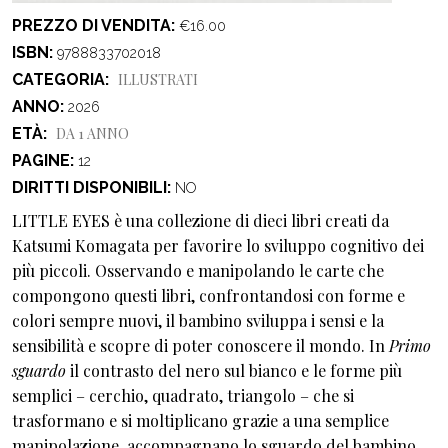
PREZZO DI VENDITA
€16.00
ISBN
9788833702018
CATEGORIA
ILLUSTRATI
ANNO
2026
ETÀ
DA 1 ANNO
PAGINE
12
DIRITTI DISPONIBILI
NO
LITTLE EYES è una collezione di dieci libri creati da
Katsumi Komagata per favorire lo sviluppo cognitivo dei
più piccoli. Osservando e manipolando le carte che
compongono questi libri, confrontandosi con forme e
colori sempre nuovi, il bambino sviluppa i sensi e la
sensibilità e scopre di poter conoscere il mondo. In
Primo
sguardo
il contrasto del nero sul bianco e le forme più
semplici – cerchio, quadrato, triangolo – che si
trasformano e si moltiplicano grazie a una semplice
manipolazione, accompagnano lo sguardo del bambino