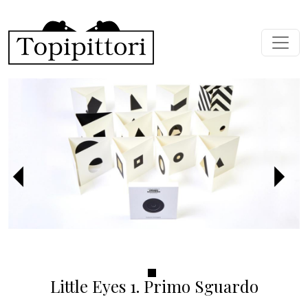
Salta al contenuto principale
Precedente
Succ
Little Eyes 1. Primo Sguardo