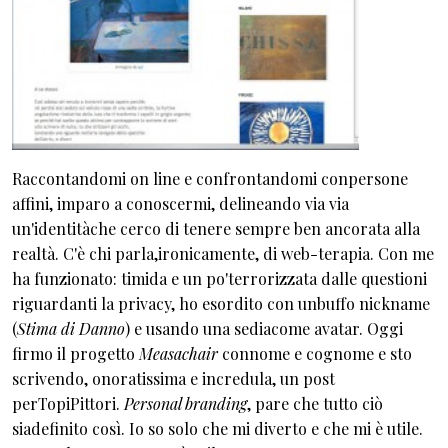
Raccontandomi on line e confrontandomi conpersone
affini, imparo a conoscermi, delineando via via
un'identitàche cerco di tenere sempre ben ancorata alla
realtà. C'è chi parla,ironicamente, di web-terapia. Con me
ha funzionato: timida e un po'terrorizzata dalle questioni
riguardanti la privacy, ho esordito con unbuffo nickname
(
Stima di Danno
) e usando una sediacome avatar. Oggi
firmo il progetto
Measachair
connome e cognome e sto
scrivendo, onoratissima e incredula, un post
perTopiPittori.
Personal branding
, pare che tutto ciò
siadefinito così. Io so solo che mi diverto e che mi è utile.