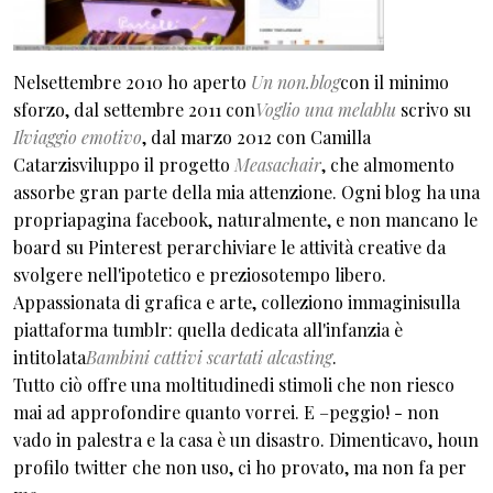
Nelsettembre 2010 ho aperto
Un non.blog
con il minimo
sforzo, dal settembre 2011 con
Voglio una mela
blu
scrivo su
Ilviaggio emotivo
, dal marzo 2012 con Camilla
Catarzisviluppo il progetto
Measachair
, che almomento
assorbe gran parte della mia attenzione. Ogni blog ha una
propriapagina facebook, naturalmente, e non mancano le
board su Pinterest perarchiviare le attività creative da
svolgere nell'ipotetico e preziosotempo libero.
Appassionata di grafica e arte, colleziono immaginisulla
piattaforma tumblr: quella dedicata all'infanzia è
intitolata
Bambini cattivi scartati alcasting
.
Tutto ciò offre una moltitudinedi stimoli che non riesco
mai ad approfondire quanto vorrei. E –peggio! - non
vado in palestra e la casa è un disastro. Dimenticavo, houn
profilo twitter che non uso, ci ho provato, ma non fa per