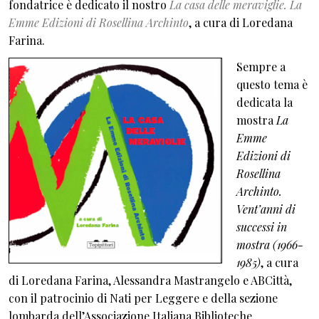
fondatrice è dedicato il nostro
La casa delle meraviglie. La
Emme Edizioni di Rosellina Archinto
, a cura di Loredana
Farina.
Sempre a
questo tema è
dedicata la
mostra
La
Emme
Edizioni di
Rosellina
Archinto.
Vent’anni di
successi in
mostra (1966-
1985)
, a cura
di Loredana Farina, Alessandra Mastrangelo e ABCittà,
con il patrocinio di Nati per Leggere e della sezione
lombarda dell’Associazione Italiana Biblioteche.