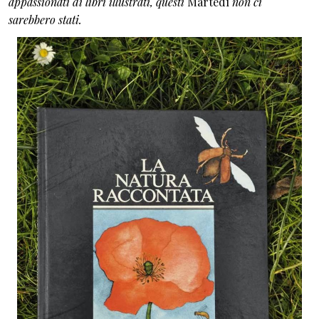
appassionati di libri illustrati, questi
Martedì
non ci
sarebbero stati.