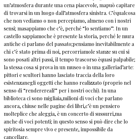
un’atmosfera durante una cena piacevole, mapuò capitare
di trovarsi in un luogo dall’atmosfera sinistra. C’èqualcosa
che non vediamo o non percepiamo, almeno con i nostri
sensi; masappiamo che c’è, perché “lo sentiamo”. In un
castello sappiamoche è presente la storia, perché le mura
antiche ci parlano del passato;pensiamo inevitabilmente a
chi c’è stato prima di noi, percorriamole stanze su cui si
sono posati altri passi, il tempo trascorso èquasi palpabile;
la stessa cosa si prova in un museo o in una galleriad’arte:
pittori e scultori hanno lasciato traccia della loro
esistenzanegli oggetti che hanno realizzato (proprio nel
senso di “renderereali” per i nostri occhi). In una
biblioteca ci sono migliaia,milioni di voci che parlano
ancora, chiuse nelle pagine dei libri,c’è un pensiero
molteplice che aleggia, è un concerto di sussurri,ma
anche di voci potenti; in questo senso si può dire che lo
spiritosia sempre vivo e presente, impossibile da
cancellare.