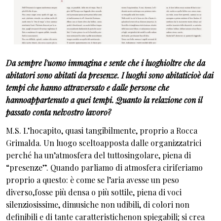
Da sempre l'uomo immagina e sente che i luoghioltre che da
abitatori sono abitati da presenze. I luoghi sono abitaticioè dai
tempi che hanno attraversato e dalle persone che
hannoappartenuto a quei tempi. Quanto la relazione con il
passato conta nelvostro lavoro?
M.S. L’hocapito, quasi tangibilmente, proprio a Rocca
Grimalda. Un luogo sceltoapposta dalle organizzatrici
perché ha un’atmosfera del tuttosingolare, piena di
“presenze”. Quando parliamo di atmosfera ciriferiamo
proprio a questo: è come se l’aria avesse un peso
diverso,fosse più densa o più sottile, piena di voci
silenziosissime, dimusiche non udibili, di colori non
definibili e di tante caratteristichenon spiegabili; si crea