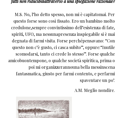
fatti non riducibiliattraverso a una spiegazione razionale?
M.S. No, l’ho detto spesso, non mi è capitatomai. Per
questo forse sono così fissato. Ero un bambino molto
credulone,sempre convintissimo dell’esistenza di fate,
spiriti, UFO, ma nessunapresenza inspiegabile si è mai
degnata di farmi visita. Forse perchépensavano: “Con
questo non c’è gusto, ci casca subito”, oppure:“Inutile
scomodarsi, tanto ci crede lo stesso”. Forse qualche
amicobuontempone, o qualche società spiritica, prima o
poi mi organizzerannouna bella messinscena
fantasmatica, giusto per farmi contento, e perfarmi
spaventare un po’.
A.M. Meglio nondire.