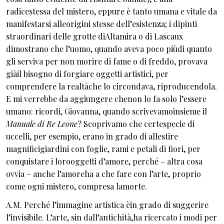
radicestessa del mistero, eppure è tanto umana e vitale da
manifestarsi alleorigini stesse dell’esistenza; i dipinti
straordinari delle grotte diAltamira o di Lascaux
dimostrano che l’uomo, quando aveva poco piùdi quanto
gli serviva per non morire di fame o di freddo, provava
giàil bisogno di forgiare oggetti artistici, per
comprendere la realtàche lo circondava, riproducendola.
E mi verrebbe da aggiungere chenon lo fa solo l’essere
umano: ricordi, Giovanna, quando scrivevamoinsieme il
Manuale di Re Leone
? Scoprivamo che certespecie di
uccelli, per esempio, erano in grado di allestire
magnificigiardini con foglie, rami e petali di fiori, per
conquistare i lorooggetti d’amore, perché – altra cosa
ovvia – anche l’amoreha a che fare con l’arte, proprio
come ogni mistero, compresa lamorte.
A.M. Perché l’immagine artistica èin grado di suggerire
l’invisibile. L’arte, sin dall’antichità,ha ricercato i modi per