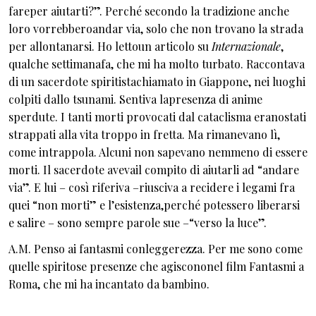
fareper aiutarti?”. Perché secondo la tradizione anche
loro vorrebberoandar via, solo che non trovano la strada
per allontanarsi. Ho lettoun articolo su
Internazionale
,
qualche settimanafa, che mi ha molto turbato. Raccontava
di un sacerdote spiritistachiamato in Giappone, nei luoghi
colpiti dallo tsunami. Sentiva lapresenza di anime
sperdute. I tanti morti provocati dal cataclisma eranostati
strappati alla vita troppo in fretta. Ma rimanevano lì,
come intrappola. Alcuni non sapevano nemmeno di essere
morti. Il sacerdote avevail compito di aiutarli ad “andare
via”. E lui – così riferiva –riusciva a recidere i legami fra
quei “non morti” e l’esistenza,perché potessero liberarsi
e salire – sono sempre parole sue –“verso la luce”.
A.M. Penso ai fantasmi conleggerezza. Per me sono come
quelle spiritose presenze che agiscononel film Fantasmi a
Roma, che mi ha incantato da bambino.