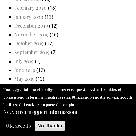
February 2020
(16)
January 2020
(13)
December 2019
(12)
November 2019
(16)
October 2019
(17)
September 2019
(7)
July 2019
(1)
June 2019
(12)
May 2019
(13)
April 2019
(8)
Una legge italiana ci obbliga a mostrare questo avviso. I cookies ci
March 2019
(14)
consentono di fornirvi i nostri servizi. Utilizzando i nostri servizi, accetti
February 2019
(12)
l'utilizzo dei cookies da parte di Topipittori
No, vorrei maggiori informazioni
January 2019
(11)
December 2018
(8)
OK, accetto
No, thanks
November 2018
(14)