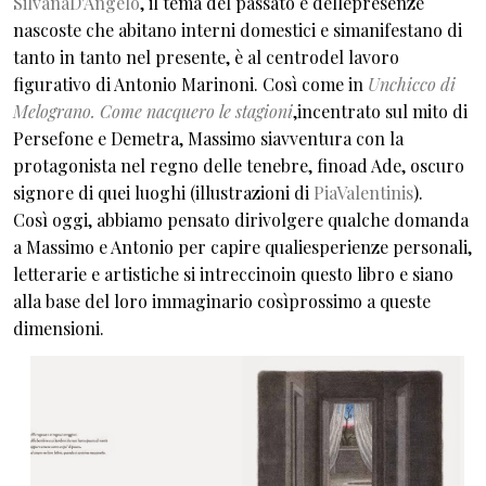
SilvanaD'Angelo
, il tema del passato e dellepresenze
nascoste che abitano interni domestici e simanifestano di
tanto in tanto nel presente, è al centrodel lavoro
figurativo di Antonio Marinoni. Così come in
Unchicco di
Melograno. Come nacquero le stagioni
,incentrato sul mito di
Persefone e Demetra, Massimo siavventura con la
protagonista nel regno delle tenebre, finoad Ade, oscuro
signore di quei luoghi (illustrazioni di
PiaValentinis
).
Così oggi, abbiamo pensato dirivolgere qualche domanda
a Massimo e Antonio per capire qualiesperienze personali,
letterarie e artistiche si intreccinoin questo libro e siano
alla base del loro immaginario cosìprossimo a queste
dimensioni.