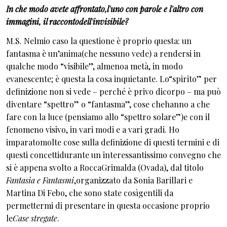
In che modo avete affrontato,l'uno con parole e l'altro con
immagini, il raccontodell'invisibile?
M.S. Nelmio caso la questione è proprio questa: un
fantasma è un’anima(che nessuno vede) a rendersi in
qualche modo “visibile”, almenoa metà, in modo
evanescente; è questa la cosa inquietante. Lo“spirito” per
definizione non si vede – perché è privo dicorpo – ma può
diventare “spettro” o “fantasma”, cose chehanno a che
fare con la luce (pensiamo allo “spettro solare”)e con il
fenomeno visivo, in vari modi e a vari gradi. Ho
imparatomolte cose sulla definizione di questi termini e di
questi concettidurante un interessantissimo convegno che
si è appena svolto a RoccaGrimalda (Ovada), dal titolo
Fantasia e Fantasmi
,organizzato da Sonia Barillari e
Martina Di Febo, che sono state cosìgentili da
permettermi di presentare in questa occasione proprio
le
Case stregate
.