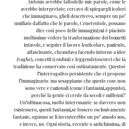
Antonio avrebbe fattodelle mie parole, come le
avrebbe interpretate; cercavo di spiegargli icolori
che immaginavo, glieli descrivevo, sempre un po’
umiliato dalfatto che le parole, Cenerentole, possano
dire così poco delle immagini;mi è piaciuto
moltissimo vedere la trasformazione dei bozzetti
intavole, e seguire il lavoro lenticolare, paziente,
affascinante, cheandava facendo intorno a idee
(vaghe), concetti (confusi) e leggende(oscure) che la
tradizione ha conservato così ostinatamente. Questoè
l’interrogativo persistente che ci propone
l’immaginario: ma sesappiamo che queste cose non
sono vere e razionali (come i fantasmi,appunto),
perché la gente ci crede da secoli e millenni?
Un’ultimacosa, molto interessante: se davvero non
esistessero, questi fantasmi,se fossero esclusivamente
fantasie, ognuno se li inventerebbe un po’ amodo suo,
e invece, no. Ogni storia, recente o antichissima, di