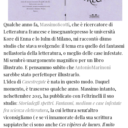
Qualche anno fa,
MassimoScotti
, che è ricercatore di
Letteratura francese e insegnantepresso le università
Kore di Enna e lo Iulm di Milano, mi raccontò diuno
studio che stava svolgendo: il tema era quello dei fantasmi
nellastoria della letteratura, o meglio delle case infestate.
Mi sembrò unargomento magnifico per un libro
illustrato. E pensammo subito che
AntonioMarinoni
sarebbe stato perfettoper illustrarlo.
L'idea di
Casestregate
è nata in questo modo. Daquel
momento, è trascorso qualche anno. Massimo intanto,
nelsettembre 2013, ha pubblicato con Feltrinelli il suo
studio:
Storiadegli spettri. Fantasmi, medium e case infestate
fra scienza eletteratura
, la cui lettura senz'altro
viconsigliamo ( e se vi innamorate della sua scrittura
sappiateche ci sono anche
Ces vipères de lueurs. Il mito