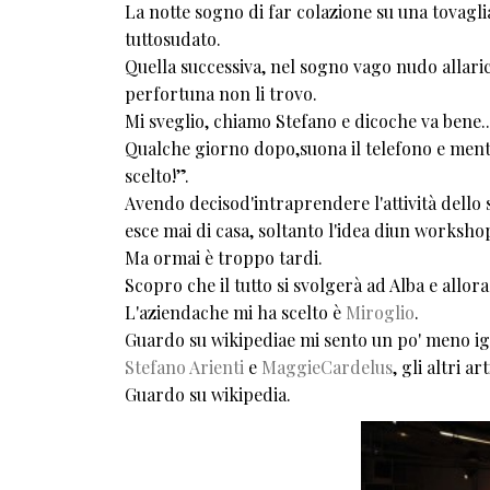
La notte sogno di far colazione su una tovaglia
tuttosudato.
Quella successiva, nel sogno vago nudo allarice
perfortuna non li trovo.
Mi sveglio, chiamo Stefano e dicoche va bene...
Qualche giorno dopo,suona il telefono e mentre
scelto!”.
Avendo decisod'intraprendere l'attività dello 
esce mai di casa, soltanto l'idea diun worksh
Ma ormai è troppo tardi.
Scopro che il tutto si svolgerà ad Alba e all
L'aziendache mi ha scelto è
Miroglio
.
Guardo su wikipediae mi sento un po' meno ign
Stefano Arienti
e
MaggieCardelus
, gli altri art
Guardo su wikipedia.