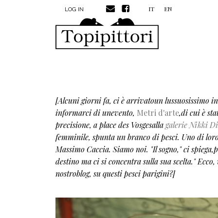
MENU PROFILO UTENTE
Skip to main content
IT
EN
LOG IN
[Alcuni giorni fa, ci è arrivatoun lussuosissimo in
informarci di unevento,
Metri d'arte
,
di cui è st
precisione,
a place des Vosgesalla
galerie Nikki 
femminile, spunta un branco di pesci. Uno di loroè
Massimo Caccia. Siamo noi. "Il sogno," ci spiega,
destino ma ci si concentra sulla sua scelta." Ecco, 
nostroblog, su questi pesci parigini?
]