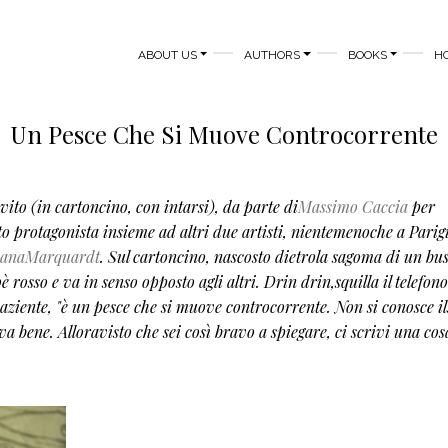
MAIN NAVIGATION
ABOUT US
AUTHORS
BOOKS
H
Un Pesce Che Si Muove Controcorrente
vito (in cartoncino, con intarsi), da parte di
Massimo Caccia
per
ato protagonista insieme ad altri due artisti, nientemenoche a Parigi
DianaMarquardt
. Sul cartoncino, nascosto dietrola sagoma di un bu
 rosso e va in senso opposto agli altri.
Drin drin,squilla il telefono
paziente, "è un pesce che si muove controcorrente. Non si conosce i
va bene. Alloravisto che sei così bravo a spiegare, ci scrivi una cosa