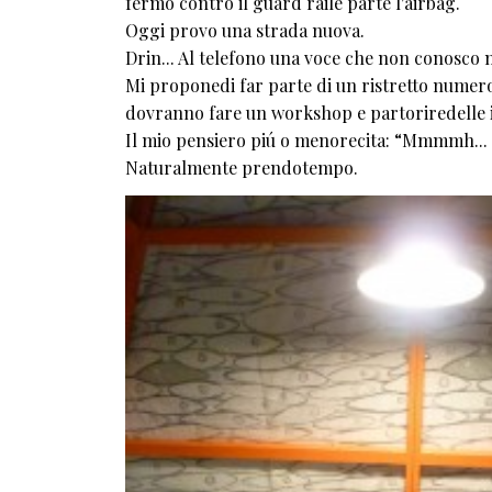
fermo contro il guard raile parte l'airbag.
Oggi provo una strada nuova.
Drin... Al telefono una voce che non conosco 
Mi proponedi far parte di un ristretto numero 
dovranno fare un workshop e partoriredelle id
Il mio pensiero piú o menorecita: “Mmmmh... 
Naturalmente prendotempo.