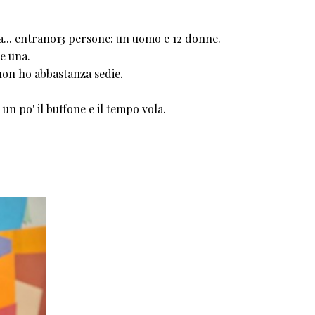
rta... entrano13 persone: un uomo e 12 donne.
re una.
non ho abbastanza sedie.
un po' il buffone e il tempo vola.