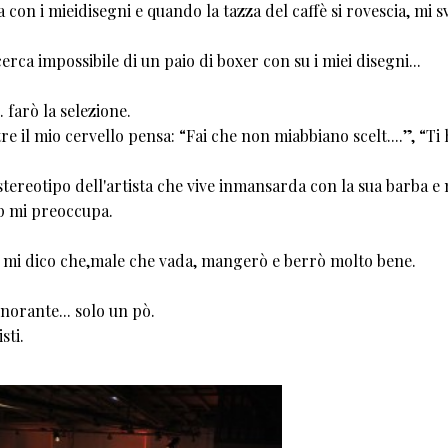
 con i mieidisegni e quando la tazza del caffè si rovescia, mi s
rca impossibile di un paio di boxer con su i miei disegni...
 farò la selezione.
 il mio cervello pensa: “Fai che non miabbiano scelt....”, “Ti
stereotipo dell'artista che vive inmansarda con la sua barba e
op mi preoccupa.
ora mi dico che,male che vada, mangerò e berrò molto bene.
orante... solo un pò.
isti.