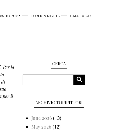
OW TO BUY
FOREIGN RIGHTS
CATALOGUES
CERCA
. Per la
sto
Search
SEARCH
 di
lsuo
 per il
ARCHIVIO TOPIPITTORI
June 2026
(13)
May 2026
(12)