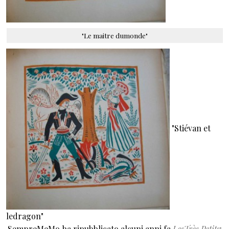
"Le maitre dumonde"
"Stiévan et
ledragon"
SempreMeMo ha ripubblicato alcuni anni fa
LesTrès Petits
: