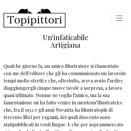
Skip to main content
Un'infaticabile
Artigiana
Qualche giorno fa, un amico illustratore si èlamentato
con me dell’editore che gli ha commissionato un lavoroin
tempi molto stretti e che, oltretutto, aveva avuto l’ardire
diaggiungergli cinque nuove tavole a sorpresa, a lavoro
quasi ultimato. Nonme ne voglia l’amico, ma la sua
lamentazione mi ha fatto venire in menteun’illustratrice
che, fra il 1932 e gli anni Novanta ha illustratopiù di
trecento libri per ragazzi, dei quali duecento sono
statipubblicati in venti lingue. E che per soprammercato