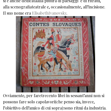
si è anche dedicataalla pittura di paesaggi e di ritratti,
alla scenografiateatrale e, occasionalmente, all’incisione.
Il suo nome era
ElisabethIvanovsky
.
Ovviamente, per faretrecento libri in sessant’anni non si
possono fare solo capolavori(che penso sia, invece,
l’obiettivo dell’amico di cui sopra):sono ritmi da industria.