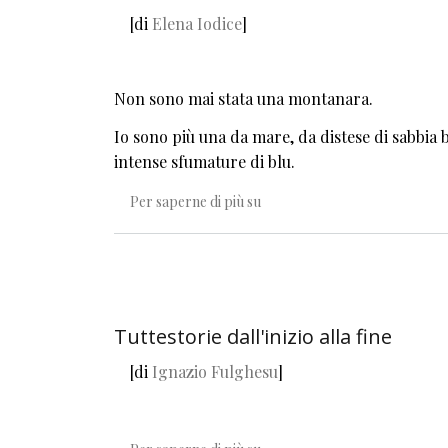
[di
Elena Iodice
]
Non sono mai stata una montanara.
Io sono più una da mare, da distese di sabbia 
intense sfumature di blu.
Fra il finito e l'immenso
Per saperne di più su
Tuttestorie dall'inizio alla fine
[di
Ignazio Fulghesu
]