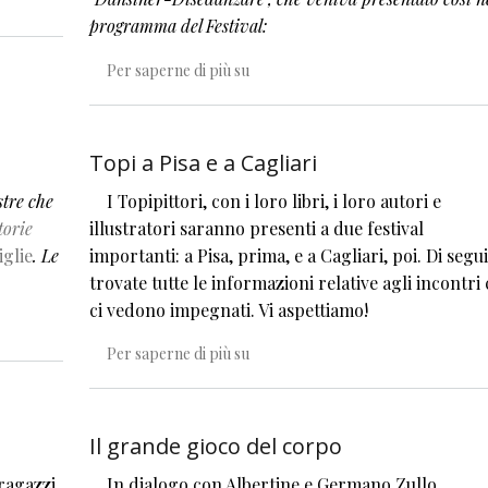
programma del Festival:
Segno, disegno, movimento: danzar
Per saperne di più su
Topi a Pisa e a Cagliari
stre che
I Topipittori, con i loro libri, i loro autori e
torie
illustratori saranno presenti a due festival
iglie
. Le
importanti: a Pisa, prima, e a Cagliari, poi. Di segu
trovate tutte le informazioni relative agli incontri
ci vedono impegnati. Vi aspettiamo!
Topi a Pisa e a Cagliari
Per saperne di più su
Il grande gioco del corpo
 ragazzi
In dialogo con Albertine e Germano Zullo