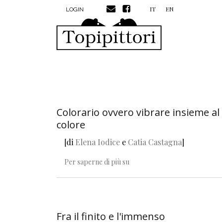
MENU PROFILO UTENTE
Salta al contenuto principale
IT
EN
LOGIN
Colorario ovvero vibrare insieme al
colore
[di
Elena Iodice
e
Catia Castagna
]
Colorario ovvero vibrare insi
Per saperne di più su
Fra il finito e l'immenso