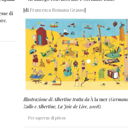
[di
Francesca Romana Grasso
]
esse di
ore.
rie
Illustrazione di Albertine tratta da
À la mer
(German
Zullo e Albertine, La Joie de Lire, 2008).
Il grande gioco del corpo
Per saperne di più su