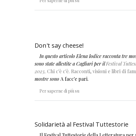
Tuttestorie dall'inizio alla fine
Per saperne di più su
Don't say cheese!
In questo articolo Elena Iodice racconta tre mo
sono state allestite a Cagliari per il
Festival Tuttes
2023,
Chi c'è c'è. Racconti, visioni e libri di fam
mostre sono
A facc'e pari.
Don't say cheese!
Per saperne di più su
Solidarietà al Festival Tuttestorie
Il Festival Tuttestorie della Letteratura per