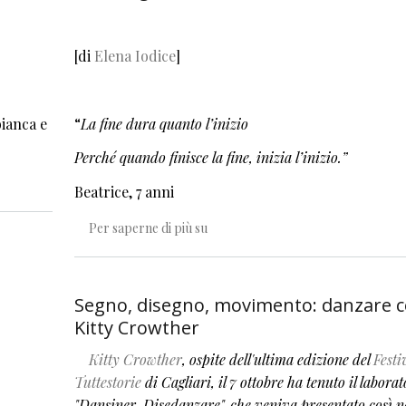
[di
Elena Iodice
]
bianca e
“
La fine dura quanto l’inizio
Perché quando finisce la fine, inizia l’inizio.”
Beatrice, 7 anni
Un disegno infinito
Per saperne di più su
Segno, disegno, movimento: danzare 
Kitty Crowther
Kitty Crowther
, ospite dell'ultima edizione del
Festi
Tuttestorie
di Cagliari, il 7 ottobre ha tenuto il laborat
"Dansiner-Disedanzare", che veniva presentato così n