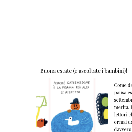
Paginazione
Buona estate (e ascoltate i bambini)!
Come da 
pausa est
settembr
merita. E
lettori 
ormai da
davvero