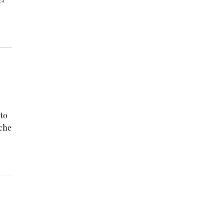
e con Kitty Crowther
ito
 che