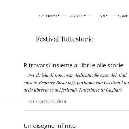
MAIN MENU
CHI SIAMO
AUTORI
LIBRI
COME 
Festival Tuttestorie
Ritrovarsi insieme ai libri e alle storie
Per il ciclo di interviste dedicato alle Case dei Topi,
cura di Beatrice Bosio oggi parliamo con Cristina Fior
della libreria (e del festival) Tuttestorie di Cagliari.
eme al colore
Ritrovarsi insieme ai libri e alle stori
Per saperne di più su
Un disegno infinito