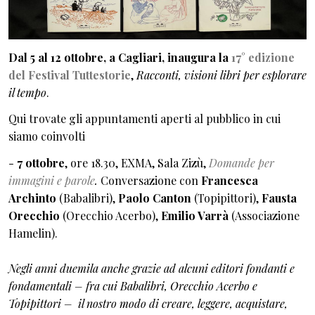
Dal 5 al 12 ottobre, a Cagliari, inaugura la
17° edizione
del Festival Tuttestorie
,
Racconti, visioni libri per esplorare
il tempo
.
Qui trovate gli appuntamenti aperti al pubblico in cui
siamo coinvolti
-
7 ottobre
, ore 18.30, EXMA, Sala Zizù,
Domande per
immagini e parole
.
Conversazione con
Francesca
Archinto
(Babalibri),
Paolo Canton
(Topipittori),
Fausta
Orecchio
(Orecchio Acerbo),
Emilio Varrà
(Associazione
Hamelin).
Negli anni duemila anche grazie ad alcuni editori fondanti e
fondamentali – fra cui Babalibri, Orecchio Acerbo e
Topipittori – il nostro modo di creare, leggere, acquistare,