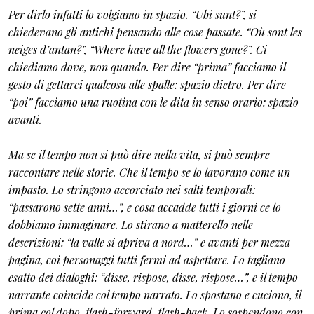
Per dirlo infatti lo volgiamo in spazio. “Ubi sunt?”, si
chiedevano gli antichi pensando alle cose passate. “Où sont les
neiges d’antan?”, “Where have all the flowers gone?”. Ci
chiediamo dove, non quando. Per dire “prima” facciamo il
gesto di gettarci qualcosa alle spalle: spazio dietro. Per dire
“poi” facciamo una ruotina con le dita in senso orario: spazio
avanti.
Ma se il tempo non si può dire nella vita, si può sempre
raccontare nelle storie. Che il tempo se lo lavorano come un
impasto. Lo stringono accorciato nei salti temporali:
“passarono sette anni…”, e cosa accadde tutti i giorni ce lo
dobbiamo immaginare. Lo stirano a matterello nelle
descrizioni: “la valle si apriva a nord…” e avanti per mezza
pagina, coi personaggi tutti fermi ad aspettare. Lo tagliano
esatto dei dialoghi: “disse, rispose, disse, rispose…”, e il tempo
narrante coincide col tempo narrato. Lo spostano e cuciono, il
prima col dopo, flash-forward, flash-back. Lo sospendono con