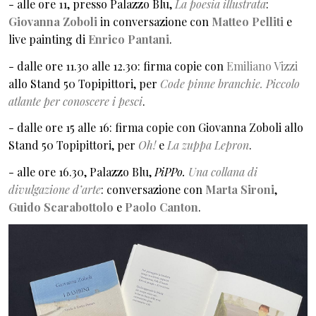
- alle ore 11, presso Palazzo Blu,
La poesia illustrata
:
Giovanna Zoboli
in conversazione con
Matteo Pelliti
e
live painting di
Enrico Pantani
.
- dalle ore 11.30 alle 12.30: firma copie con
Emiliano Vizzi
allo Stand 50 Topipittori, per
Code pinne branchie. Piccolo
atlante per conoscere i pesci
.
- dalle ore 15 alle 16: firma copie con Giovanna Zoboli allo
Stand 50 Topipittori, per
Oh!
e
La zuppa Lepron
.
- alle ore 16.30, Palazzo Blu,
PiPPo.
Una collana di
divulgazione d’arte
: conversazione con
Marta Sironi
,
Guido Scarabottolo
e
Paolo Canton
.