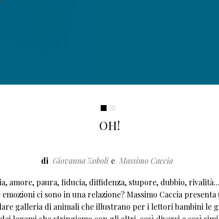
OH!
di
Giovanna Zoboli
Massimo Caccia
a, amore, paura, fiducia, diffidenza, stupore, dubbio, rivalità..
 emozioni ci sono in una relazione? Massimo Caccia presenta
re galleria di animali che illustrano per i lettori bambini le gi
dei legami che stringiamo con gli altri, così diversi e così simil