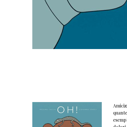
Amicizi
quante
esempla
dolori 