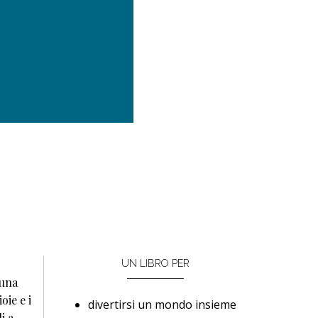
.
UN LIBRO PER
 una
oie e i
divertirsi un mondo insieme
i a