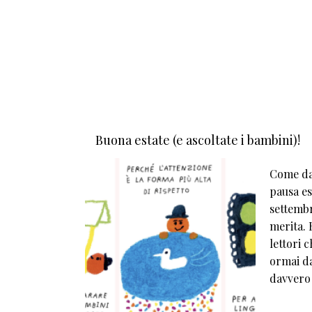
Buona estate (e ascoltate i bambini)!
Come da 
pausa est
settembr
merita. E
lettori 
ormai da
davvero