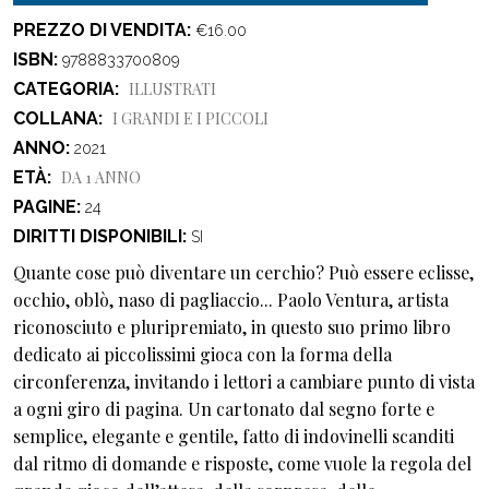
PREZZO DI VENDITA
€16.00
ISBN
9788833700809
CATEGORIA
ILLUSTRATI
COLLANA
I GRANDI E I PICCOLI
ANNO
2021
ETÀ
DA 1 ANNO
PAGINE
24
DIRITTI DISPONIBILI
SI
Quante cose può diventare un cerchio? Può essere eclisse,
occhio, oblò, naso di pagliaccio... Paolo Ventura, artista
riconosciuto e pluripremiato, in questo suo primo libro
dedicato ai piccolissimi gioca con la forma della
circonferenza, invitando i lettori a cambiare punto di vista
a ogni giro di pagina. Un cartonato dal segno forte e
semplice, elegante e gentile, fatto di indovinelli scanditi
dal ritmo di domande e risposte, come vuole la regola del