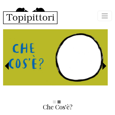
Salta al contenuto principale
Precedente
Succ
Che Cos'è?