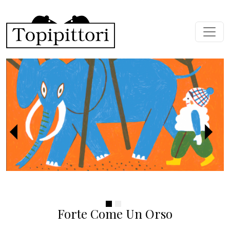
Salta al contenuto principale
Precedente
Succ
Forte Come Un Orso