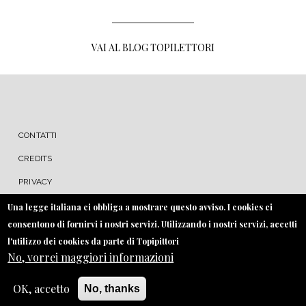
VAI AL BLOG TOPILETTORI
MENU FOOTER
CONTATTI
CREDITS
PRIVACY
COOKIE
Una legge italiana ci obbliga a mostrare questo avviso. I cookies ci
consentono di fornirvi i nostri servizi. Utilizzando i nostri servizi, accetti
l'utilizzo dei cookies da parte di Topipittori
No, vorrei maggiori informazioni
OK, accetto
No, thanks