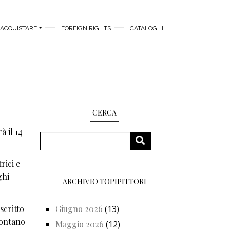
ACQUISTARE
FOREIGN RIGHTS
CATALOGHI
CERCA
à il 14
Cerca
CERCA
rici e
ghi
ARCHIVIO TOPIPITTORI
scritto
Giugno 2026
(13)
ccontano
Maggio 2026
(12)