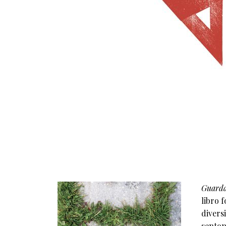
Guarda
libro 
divers
senton