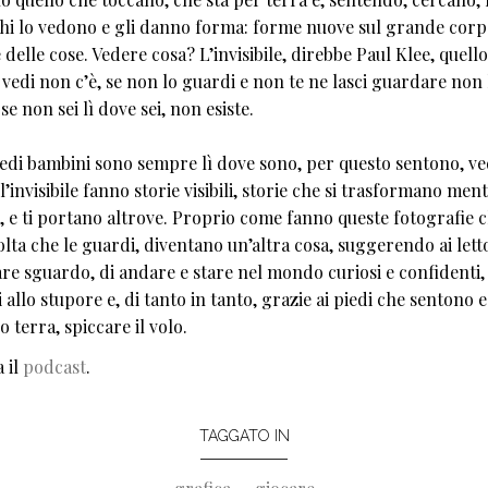
chi lo vedono e gli danno forma: forme nuove sul grande corp
 delle cose. Vedere cosa? L’invisibile, direbbe Paul Klee, quell
 vedi non c’è, se non lo guardi e non te ne lasci guardare non 
 se non sei lì dove sei, non esiste.
iedi bambini sono sempre lì dove sono, per questo sentono, v
l’invisibile fanno storie visibili, storie che si trasformano ment
, e ti portano altrove. Proprio come fanno queste fotografie c
olta che le guardi, diventano un’altra cosa, suggerendo ai letto
re sguardo, di andare e stare nel mondo curiosi e confidenti,
 allo stupore e, di tanto in tanto, grazie ai piedi che sentono e
 terra, spiccare il volo.
 il
podcast
.
TAGGATO IN