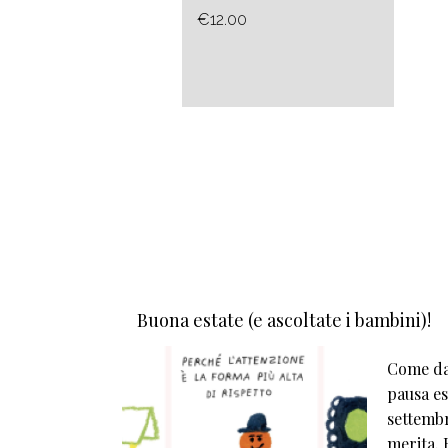
€12.00
Buona estate (e ascoltate i bambini)!
Come da 
pausa est
settembr
merita. E