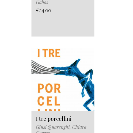
Gabos
€14.00
I tre porcellini
Giusi Quarenghi
,
Chiara
Carrer