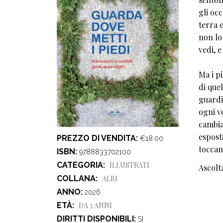
gli oc
terra e
non lo
vedi, e
Ma i p
di quel
guardi
ogni v
cambia
esposti
PREZZO DI VENDITA
€18.00
toccano
ISBN
9788833702100
CATEGORIA
ILLUSTRATI
Ascolta
COLLANA
ALBI
ANNO
2026
ETÀ
DA 3 ANNI
DIRITTI DISPONIBILI
SI