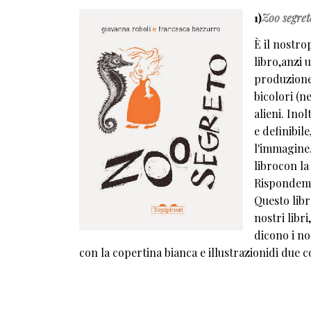
1)
Zoo segret
È il nostro
libro,anzi 
produzione
bicolori (n
alieni. Ino
e definibil
l'immagine.
librocon la
Rispondemm
Questo libr
nostri libr
dicono i nos
con la copertina bianca e illustrazionidi due 