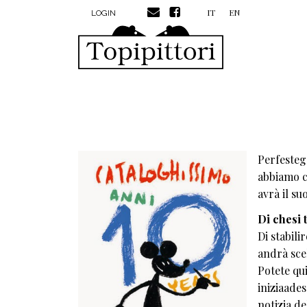
MENU PROFILO UTENTE
Salta al contenuto principale
IT
EN
LOGIN
Perfesteg
abbiamo c
avrà il su
Di chesi 
Di stabili
andrà scel
Potete qui
iniziaades
notizia de