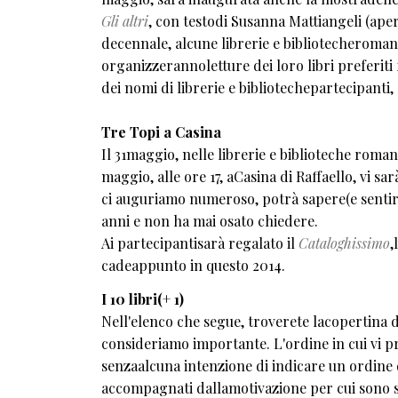
Gli altri
, con testodi Susanna Mattiangeli (aper
decennale, alcune librerie e bibliotecheroman
organizzerannoletture dei loro libri preferiti f
dei nomi di librerie e bibliotechepartecipanti, 
Tre Topi a Casina
Il 31maggio, nelle librerie e biblioteche romane
maggio, alle ore 17, aCasina di Raffaello, vi sa
ci auguriamo numeroso, potrà sapere(e sentirc
anni e non ha mai osato chiedere.
Ai partecipantisarà regalato il
Cataloghissimo
,
cadeappunto in questo 2014.
I 10 libri(+ 1)
Nell'elenco che segue, troverete lacopertina d
consideriamo importante. L'ordine in cui vi pr
senzaalcuna intenzione di indicare un ordine d
accompagnati dallamotivazione per cui sono sta