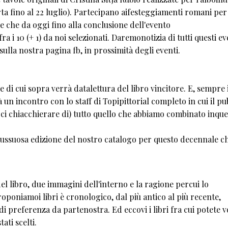
ta fino al 22 luglio). Partecipano aifesteggiamenti romani per 
e che da oggi fino alla conclusione dell'evento
ra i 10 (+ 1) da noi selezionati. Daremonotizia di tutti questi ev
sulla nostra pagina fb, in prossimità degli eventi.
 di cui sopra verrà datalettura del libro vincitore. E, sempre i
rà un incontro con lo staff di Topipittorial completo in cui il pu
i chiacchierare di) tutto quello che abbiamo combinato inque
lussuosa edizione del nostro catalogo per questo decennale c
el libro, due immagini dell'interno e la ragione percui lo
oponiamoi libri è cronologico, dal più antico al più recente,
i preferenza da partenostra. Ed eccovi i libri fra cui potete v
ti scelti.