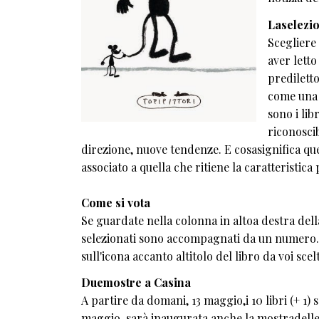
Laselezi
Scegliere 
aver letto
prediletto
come una c
sono i lib
riconoscib
direzione, nuove tendenze. E cosasignifica quel 
associato a quella che ritiene la caratteristica
Come si vota
Se guardate nella colonna in altoa destra della
selezionati sono accompagnati da un numero. P
sull'icona accanto altitolo del libro da voi scel
Duemostre a Casina
A partire da domani, 13 maggio,i 10 libri (+ 1) s
maggio, sarà inaugurata anche la mostradelle ta