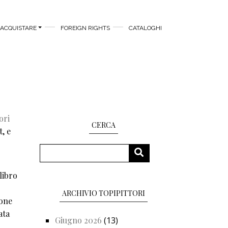
ACQUISTARE
FOREIGN RIGHTS
CATALOGHI
ori
CERCA
, e
Cerca
CERCA
libro
ARCHIVIO TOPIPITTORI
ione
ata
Giugno 2026
(13)