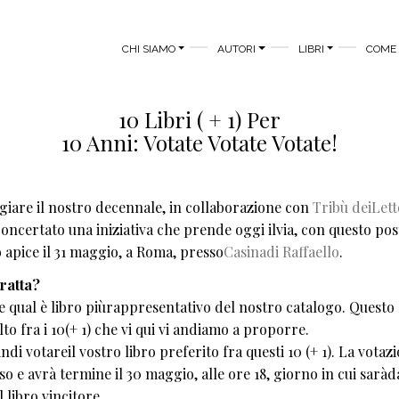
MAIN MENU
CHI SIAMO
AUTORI
LIBRI
COME 
10 Libri ( + 1) Per
10 Anni: Votate Votate Votate!
giare il nostro decennale, in collaborazione con
Tribù deiLett
oncertato una iniziativa che prende oggi ilvia, con questo post
o apice il 31 maggio, a Roma, presso
Casinadi Raffaello
.
tratta?
re qual è libro piùrappresentativo del nostro catalogo. Questo 
to fra i 10(+ 1) che vi qui vi andiamo a proporre.
ndi votareil vostro libro preferito fra questi 10 (+ 1). La votaz
so e avrà termine il 30 maggio, alle ore 18, giorno in cui saràd
l libro vincitore.