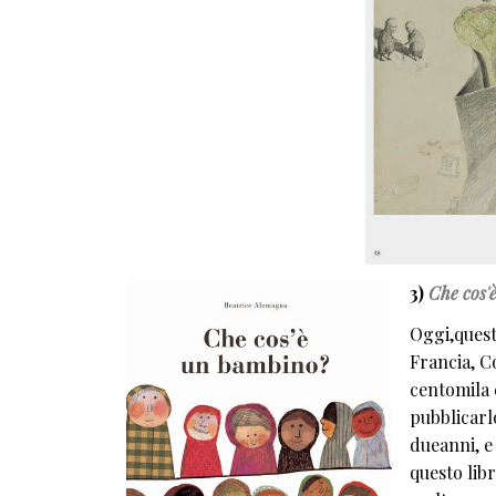
3)
Che cos'
Oggi,questo
Francia, C
centomila 
pubblicarl
dueanni, e 
questo lib