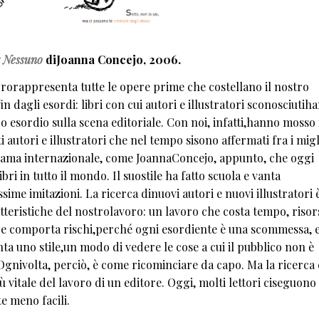
r Nessuno
diJoanna Concejo, 2006.
brorappresenta tutte le opere prime che costellano il nostro
in dagli esordi: libri con cui autori e illustratori sconosciutih
oro esordio sulla scena editoriale. Con noi, infatti,hanno mosso 
i autori e illustratori che nel tempo sisono affermati fra i migl
ama internazionale, come JoannaConcejo, appunto, che oggi
ibri in tutto il mondo. Il suostile ha fatto scuola e vanta
ime imitazioni. La ricerca dinuovi autori e nuovi illustratori 
tteristiche del nostrolavoro: un lavoro che costa tempo, risor
e comporta rischi,perché ogni esordiente è una scommessa, 
ta uno stile,un modo di vedere le cose a cui il pubblico non è
 Ognivolta, perciò, è come ricominciare da capo. Ma la ricerca 
ù vitale del lavoro di un editore. Oggi, molti lettori ciseguon
te meno facili.