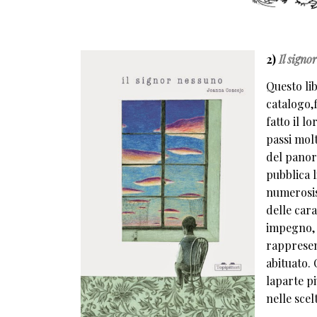
2)
Il signo
Questo li
catalogo,f
fatto il l
passi molt
del panor
pubblica l
numerosiss
delle cara
impegno, 
rappresen
abituato.
laparte pi
nelle scel