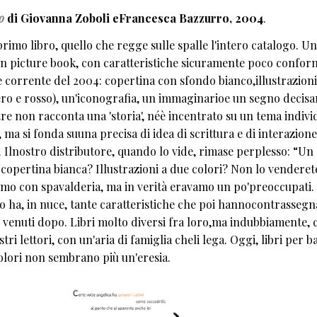
o
di Giovanna Zoboli eFrancesca Bazzurro, 2004
.
primo libro, quello che regge sulle spalle l'intero catalogo. Un
un picture book, con caratteristiche sicuramente poco conform
 corrente del 2004: copertina con sfondo bianco,illustrazioni
ero e rosso), un'iconografia, un immaginarioe un segno decis
ltre non racconta una 'storia', néè incentrato su un tema indivi
e, ma si fonda suuna precisa di idea di scrittura e di interazion
 Ilnostro distributore, quando lo vide, rimase perplesso: “Un
 copertina bianca? Illustrazioni a due colori? Non lo vendere
o con spavalderia, ma in verità eravamo un po'preoccupati.
o ha, in nuce, tante caratteristiche che poi hannocontrassegna
i, venuti dopo. Libri molto diversi fra loro,ma indubbiamente, c
tri lettori, con un'aria di famiglia cheli lega. Oggi, libri per 
colori non sembrano più un'eresia.