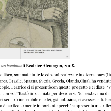
è un bambino
di Beatrice Alemagna, 2008.
 libro, sommate tutte le edizioni realizzate in diversi paesi(Ita
orea, Brasile, Spagna, Svezia, Grecia, Olanda,Cina), ha venduto
copie. Beatrice ci si presentòcon questo progetto e ci disse: “V
o con voi.”Bastò un'occhiata per decidersi. Noi esistevamo da 
ci sembrò incredibile che lei, già notissima, ci avessescelti. Pe
ro è particolarmente importante perchérappresenta una rifle