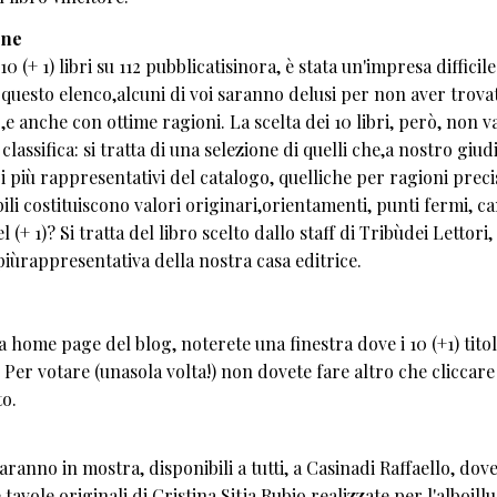
one
10 (+ 1) libri su 112 pubblicatisinora, è stata un'impresa difficil
 questo elenco,alcuni di voi saranno delusi per non aver trovat
,e anche con ottime ragioni. La scelta dei 10 libri, però, non v
lassifica: si tratta di una selezione di quelli che,a nostro giud
ri più rappresentativi del catalogo, quelliche per ragioni preci
ili costituiscono valori originari,orientamenti, punti fermi, c
(+ 1)? Si tratta del libro scelto dallo staff di Tribùdei Lettori,
 piùrappresentativa della nostra casa editrice.
 home page del blog, noterete una finestra dove i 10 (+1) titol
er votare (unasola volta!) non dovete fare altro che cliccare
to.
aranno in mostra, disponibili a tutti, a Casinadi Raffaello, dove
vole originali di Cristina Sitja Rubio realizzate per l'alboill