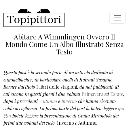
Salta al contenuto principale
Abitare A Wimmlingen Ovvero Il
Mondo Come Un Albo Illustrato Senza
Testo
Questo post è la seconda parte di un articolo dedicato ai
wimmelbucher, in particolare quelli di Rotraut Susanne
Berner dal titolo
I libri delle stagioni
, da noi pubblicati, di
cui escono in questi giorni i due volumi
Primavera
ed
Estate
,
dopo i precedenti,
Autunno
e
Inverno
che hanno ricevuto
calda accoglienza.
La prima parte del post la potete leggere
qui
.
Qui
potete leggere la presentazione di Giulia Mirandola dei
primi due volumi del ciclo,
Inverno
e
Autunno
.