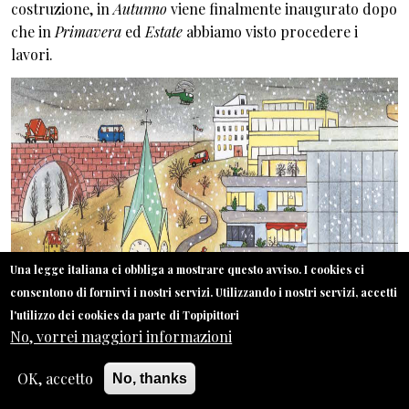
costruzione, in
Autunno
viene finalmente inaugurato dopo
che in
Primavera
ed
Estate
abbiamo visto procedere i
lavori.
Una legge italiana ci obbliga a mostrare questo avviso. I cookies ci
consentono di fornirvi i nostri servizi. Utilizzando i nostri servizi, accetti
l'utilizzo dei cookies da parte di Topipittori
No, vorrei maggiori informazioni
OK, accetto
No, thanks