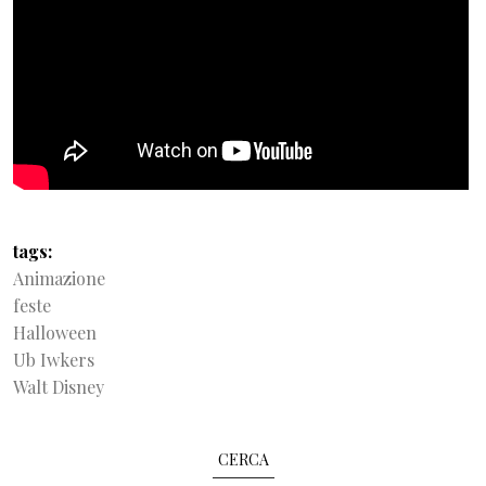
tags
Animazione
feste
Halloween
Ub Iwkers
Walt Disney
CERCA