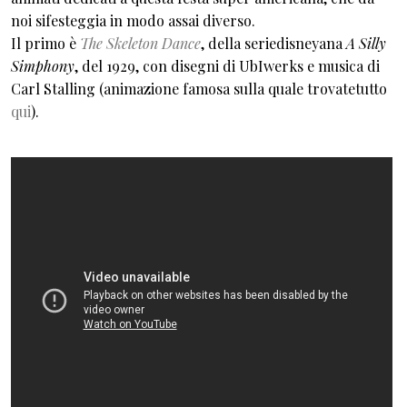
noi sifesteggia in modo assai diverso.
Il primo è
The Skeleton Dance
, della seriedisneyana
A Silly
Simphony
, del 1929, con disegni di UbIwerks e musica di
Carl Stalling (animazione famosa sulla quale trovatetutto
qui
).