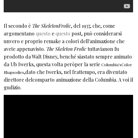
Il secondo è
The SkeletonFrolic
, del 1937, che, come
argomentano
questo
e
questo
post, può considerarsi
unvero e proprio remake a colori dell'animazione che
avete appenavisto.
The Skeleton Frolic
tuttavia
non fu
prodotto da Walt Disney, benché siastato sempre animato
da Ub Iwerks, questa volta peròper la serie
Columbia's
Color
,dato che Iwerks, nel frattempo, era diventato
Rhapsodies
direttore delcomparto animazione della Columbia. A voi il
gudizio.