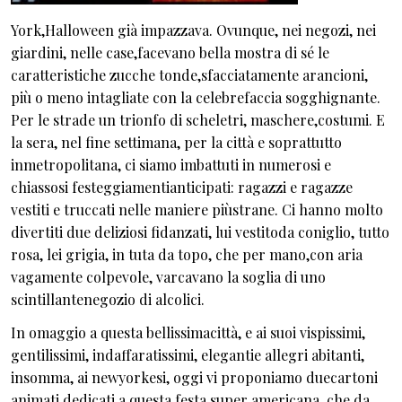
York,Halloween già impazzava. Ovunque, nei negozi, nei
giardini, nelle case,facevano bella mostra di sé le
caratteristiche zucche tonde,sfacciatamente arancioni,
più o meno intagliate con la celebrefaccia sogghignante.
Per le strade un trionfo di scheletri, maschere,costumi. E
la sera, nel fine settimana, per la città e soprattutto
inmetropolitana, ci siamo imbattuti in numerosi e
chiassosi festeggiamentianticipati: ragazzi e ragazze
vestiti e truccati nelle maniere piùstrane. Ci hanno molto
divertiti due deliziosi fidanzati, lui vestitoda coniglio, tutto
rosa, lei grigia, in tuta da topo, che per mano,con aria
vagamente colpevole, varcavano la soglia di uno
scintillantenegozio di alcolici.
In omaggio a questa bellissimacittà, e ai suoi vispissimi,
gentilissimi, indaffaratissimi, elegantie allegri abitanti,
insomma, ai newyorkesi, oggi vi proponiamo duecartoni
animati dedicati a questa festa super americana, che da