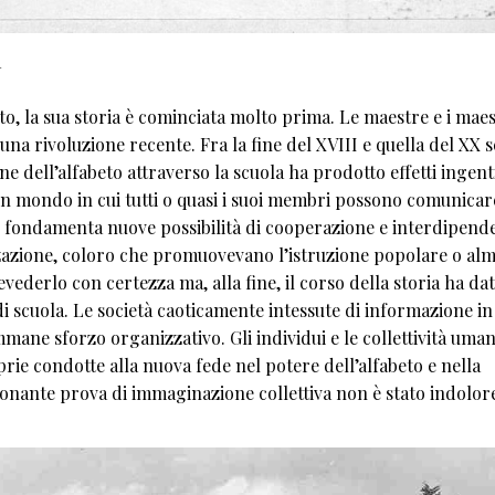
a
o, la sua storia è cominciata molto prima. Le maestre e i maes
una rivoluzione recente. Fra la fine del XVIII e quella del XX 
ne dell’alfabeto attraverso la scuola ha prodotto effetti ingent
un mondo in cui tutti o quasi i suoi membri possono comunicar
ste fondamenta nuove possibilità di cooperazione e interdipend
etizzazione, coloro che promuovevano l’istruzione popolare o al
ederlo con certezza ma, alla fine, il corso della storia ha da
 di scuola. Le società caoticamente intessute di informazione in
ane sforzo organizzativo. Gli individui e le collettività uma
ie condotte alla nuova fede nel potere dell’alfabeto e nella
sionante prova di immaginazione collettiva non è stato indolo