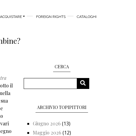
ACQUISTARE
FOREIGN RIGHTS
CATALOGHI
mbine?
CERCA
tra
Cerca
CERCA
otto il
uella
 sua
ARCHIVIO TOPIPITTORI
 e
to
 vari
Giugno 2026
(13)
mpegno
Maggio 2026
(12)