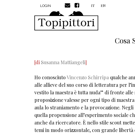
MENU PROFILO UTENTE
Salta al contenuto principale
IT
EN
LOGIN
Cosa 
[di
Susanna Mattiangeli
]
Ho conosciuto
Vincenzo Schirripa
qualche ann
alle allieve del suo corso di letteratura per l’
vestito la maestra è tutta nuda” di fronte all
proposizione valesse per ogni tipo di maestra 
aula lo straniamento e la provocazione. Negli 
quella propensione all’esperimento sociale c
anche da ricercatore. È nello stile scout mett
temi in modo orizzontale, con grande libertà 