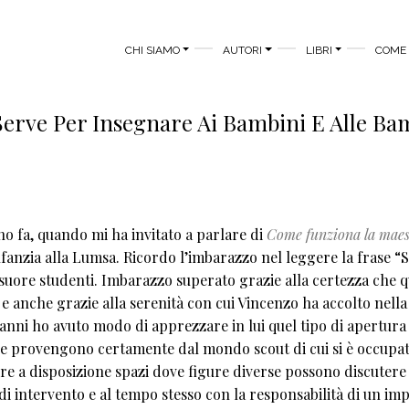
MAIN MENU
CHI SIAMO
AUTORI
LIBRI
COME 
Serve Per Insegnare Ai Bambini E Alle Ba
o fa, quando mi ha invitato a parlare di
Come funziona la maes
infanzia alla Lumsa. Ricordo l’imbarazzo nel leggere la frase “S
e suore studenti. Imbarazzo superato grazie alla certezza che q
e anche grazie alla serenità con cui Vincenzo ha accolto nella
anni ho avuto modo di apprezzare in lui quel tipo di apertura
he provengono certamente dal mondo scout di cui si è occupa
ere a disposizione spazi dove figure diverse possono discutere
di intervento e al tempo stesso con la responsabilità di un i