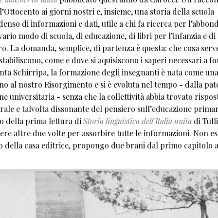
ttocento ai giorni nostri e, insieme, una storia della scuola
enso di informazioni e dati, utile a chi fa ricerca per l’abbo
vario modo di scuola, di educazione, di libri per l’infanzia e di
tro. La domanda, semplice, di partenza è questa: che cosa serv
tabiliscono, come e dove si aquisiscono i saperi necessari a f
nta Schirripa, la formazione degli insegnanti è nata come un
no al nostro Risorgimento e si è evoluta nel tempo - dalla pat
 universitaria - senza che la collettività abbia trovato rispos
corale e talvolta dissonante del pensiero sull’educazione primar
to della prima lettura di
Storia linguistica dell’Italia unita
di Tull
ere altre due volte per assorbire tutte le informazioni. Non e
o della casa editrice, propongo due brani dal primo capitolo a