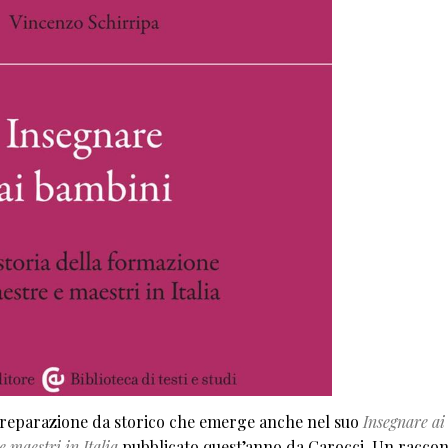
preparazione da storico che emerge anche nel suo
Insegnare ai
 maestri in Italia
pubblicato quest’anno da Carocci. Un racco