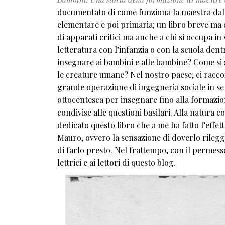
documentato di come funziona la maestra dall’O
elementare e poi primaria; un libro breve ma d
di apparati critici ma anche a chi si occupa in 
letteratura con l’infanzia o con la scuola den
insegnare ai bambini e alle bambine? Come si s
le creature umane? Nel nostro paese, ci racco
grande operazione di ingegneria sociale in se
ottocentesca per insegnare fino alla formazione
condivise alle questioni basilari. Alla natura 
dedicato questo libro che a me ha fatto l’effet
Mauro, ovvero la sensazione di doverlo rilegg
di farlo presto. Nel frattempo, con il permess
lettrici e ai lettori di questo blog.