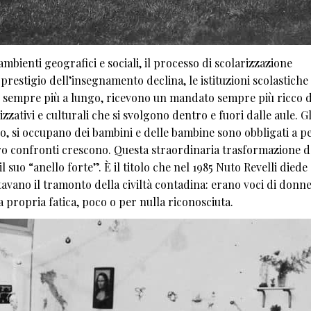
mbienti geografici e sociali, il processo di scolarizzazione
prestigio dell’insegnamento declina, le istituzioni scolastiche
 sempre più a lungo, ricevono un mandato sempre più ricco d
zativi e culturali che si svolgono dentro e fuori dalle aule. Gl
ro, si occupano dei bambini e delle bambine sono obbligati a p
loro confronti crescono. Questa straordinaria trasformazione d
suo “anello forte”. È il titolo che nel 1985 Nuto Revelli diede
tavano il tramonto della civiltà contadina: erano voci di donne
 propria fatica, poco o per nulla riconosciuta.