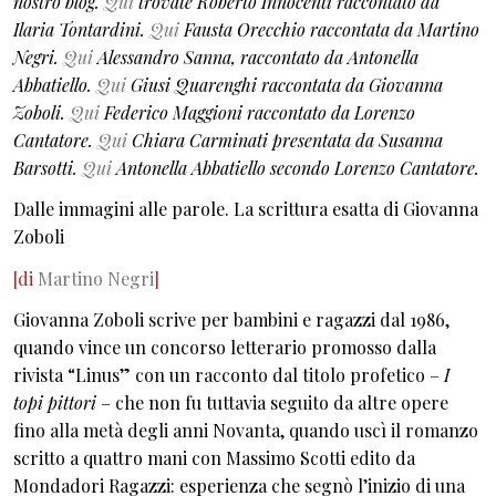
nostro blog.
Qui
trovate Roberto Innocenti raccontato da
Ilaria Tontardini.
Qui
Fausta Orecchio raccontata da Martino
Negri.
Qui
Alessandro Sanna, raccontato da Antonella
Abbatiello.
Qui
Giusi Quarenghi raccontata da Giovanna
Zoboli.
Qui
Federico Maggioni raccontato da Lorenzo
Cantatore.
Qui
Chiara Carminati presentata da Susanna
Barsotti.
Qui
Antonella Abbatiello secondo Lorenzo Cantatore.
Dalle immagini alle parole. La scrittura esatta di Giovanna
Zoboli
[di
Martino Negri
]
Giovanna Zoboli scrive per bambini e ragazzi dal 1986,
quando vince un concorso letterario promosso dalla
rivista “Linus” con un racconto dal titolo profetico –
I
topi pittori
– che non fu tuttavia seguito da altre opere
fino alla metà degli anni Novanta, quando uscì il romanzo
scritto a quattro mani con Massimo Scotti edito da
Mondadori Ragazzi: esperienza che segnò l’inizio di una