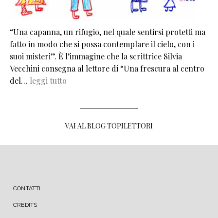
“Una capanna, un rifugio, nel quale sentirsi protetti ma
fatto in modo che si possa contemplare il cielo, con i
suoi misteri”. È l’immagine che la scrittrice Silvia
Vecchini consegna al lettore di “Una frescura al centro
del…
leggi tutto
VAI AL BLOG TOPILETTORI
MENU FOOTER
CONTATTI
CREDITS