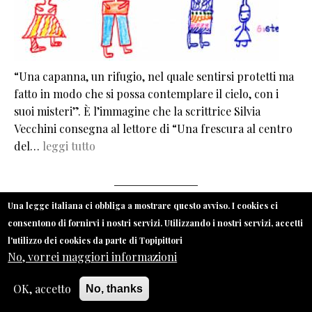
“Una capanna, un rifugio, nel quale sentirsi protetti ma
fatto in modo che si possa contemplare il cielo, con i
suoi misteri”. È l’immagine che la scrittrice Silvia
Vecchini consegna al lettore di “Una frescura al centro
del…
leggi tutto
Una legge italiana ci obbliga a mostrare questo avviso. I cookies ci
VAI AL BLOG TOPILETTORI
consentono di fornirvi i nostri servizi. Utilizzando i nostri servizi, accetti
l'utilizzo dei cookies da parte di Topipittori
No, vorrei maggiori informazioni
OK, accetto
No, thanks
MENU FOOTER
CONTATTI