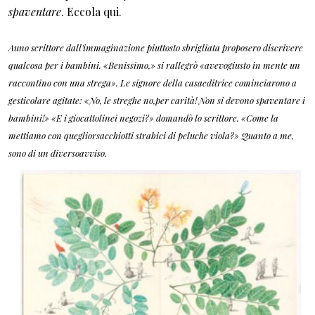
spaventare
. Eccola qui.
Auno scrittore dall'immaginazione piuttosto sbrigliata proposero discrivere
qualcosa per i bambini. «Benissimo,» si rallegrò «avevogiusto in mente un
raccontino con una strega». Le signore della casaeditrice cominciarono a
gesticolare agitate: «No, le streghe no,per carità! Non si devono spaventare i
bambini!» «E i giocattolinei negozi?» domandò lo scrittore. «Come la
mettiamo con quegliorsacchiotti strabici di peluche viola?» Quanto a me,
sono di un diversoavviso.