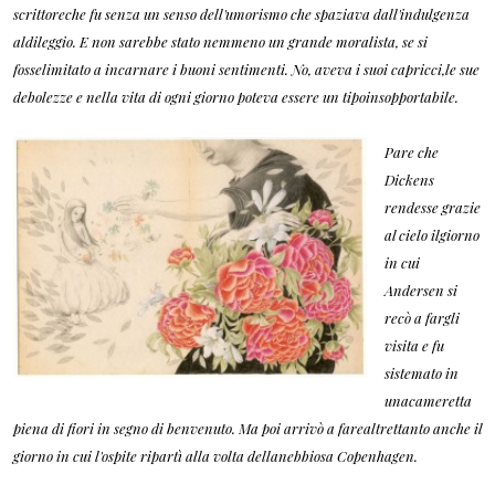
scrittoreche fu senza un senso dell'umorismo che spaziava dall'indulgenza
aldileggio. E non sarebbe stato nemmeno un grande moralista, se si
fosselimitato a incarnare i buoni sentimenti. No, aveva i suoi capricci,le sue
debolezze e nella vita di ogni giorno poteva essere un tipoinsopportabile.
Pare che
Dickens
rendesse grazie
al cielo ilgiorno
in cui
Andersen si
recò a fargli
visita e fu
sistemato in
unacameretta
piena di fiori in segno di benvenuto. Ma poi arrivò a farealtrettanto anche il
giorno in cui l'ospite ripartì alla volta dellanebbiosa Copenhagen.