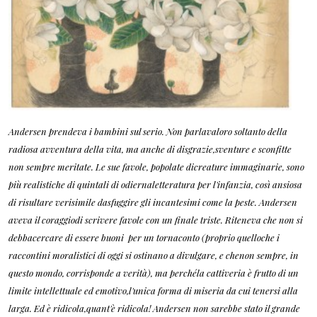
Andersen prendeva i bambini sul serio. Non parlavaloro soltanto della
radiosa avventura della vita, ma anche di disgrazie,sventure e sconfitte
non sempre meritate. Le sue favole, popolate dicreature immaginarie, sono
più realistiche di quintali di odiernaletteratura per l'infanzia, così ansiosa
di risultare verisimile dasfuggire gli incantesimi come la peste. Andersen
aveva il coraggiodi scrivere favole con un finale triste. Riteneva che non si
debbacercare di essere buoni per un tornaconto (proprio quelloche i
raccontini moralistici di oggi si ostinano a divulgare, e chenon sempre, in
questo mondo, corrisponde a verità), ma perchéla cattiveria è frutto di un
limite intellettuale ed emotivo,l'unica forma di miseria da cui tenersi alla
larga. Ed è ridicola,quant'è ridicola! Andersen non sarebbe stato il grande