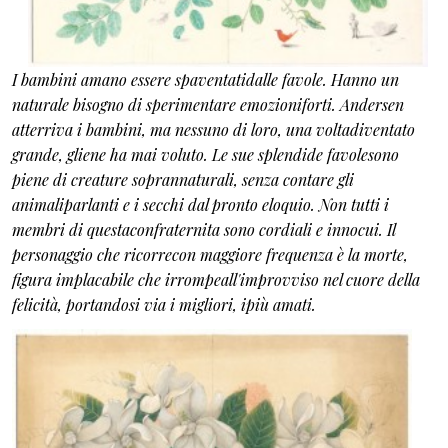
I bambini amano essere spaventatidalle favole. Hanno un
naturale bisogno di sperimentare emozioniforti. Andersen
atterriva i bambini, ma nessuno di loro, una voltadiventato
grande, gliene ha mai voluto. Le sue splendide favolesono
piene di creature soprannaturali, senza contare gli
animaliparlanti e i secchi dal pronto eloquio. Non tutti i
membri di questaconfraternita sono cordiali e innocui. Il
personaggio che ricorrecon maggiore frequenza è la morte,
figura implacabile che irrompeall'improvviso nel cuore della
felicità, portandosi via i migliori, ipiù amati.