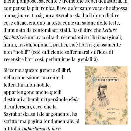
meno pomposo, saccente e trombone Nobel dellastoria, in
compenso la più ironica, lieve e sferzante voce che sipossa
immaginare. La signora Szymborska ha il dono di dire
cose cheaccendono la testa come un salone delle feste,
illuminato da centomilacristalli. Basti dire che
Letture
facoltative
è una raccolta di recensioni su libri marginali,
inutili, frivoli,popolari, pratici, cioè libri rigorosamente
non “nobili” (edè sufficiente soffermarsi sull'idea di
recensire libri così, perintuirne la genialità).
Siccome aquesto genere di libri,
nella concezione corrente di
letteraturanon nobile,
appartengono anche quelli
destinati ai bambini (persinole
Fiabe
di Andersen), ecco che la
Szymborska,su tale argomento, ha
scritto una pagina fondamentale. Si
intitola
L'importanza di farsi