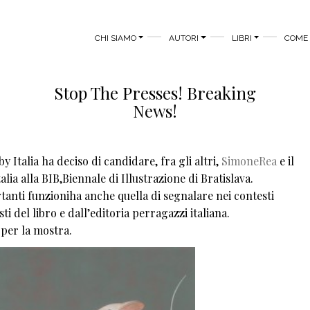
MAIN MENU
CHI SIAMO
AUTORI
LIBRI
COME 
Stop The Presses! Breaking
News!
 Italia ha deciso di candidare, fra gli altri,
SimoneRea
e il
lia alla BIB,Biennale di Illustrazione di Bratislava.
tanti funzioniha anche quella di segnalare nei contesti
ti del libro e dall’editoria perragazzi italiana.
per la mostra.