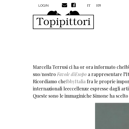
MENU PROFILO UTENTE
Salta al contenuto principale
IT
EN
LOGIN
Marcella Terrusi ci ha or ora informato cheIbby
suo/nostro
Favole diEsopo
a rappresentare l’Ita
Ricordiamo che
IbbyItalia
fra le proprie impor
internazionali leeccellenze espresse dagli artis
Queste sono le immaginiche Simone ha scelto 