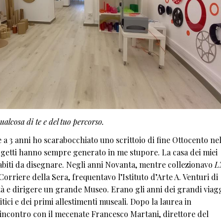
alcosa di te e del tuo percorso.
le a 3 anni ho scarabocchiato uno scrittoio di fine Ottocento ne
oggetti hanno sempre generato in me stupore. La casa dei miei
 abiti da disegnare. Negli anni Novanta, mentre collezionavo
L'
orriere della Sera, frequentavo l’Istituto d’Arte A. Venturi di
tà e dirigere un grande Museo. Erano gli anni dei grandi viag
itici e dei primi allestimenti museali. Dopo la laurea in
l’incontro con il mecenate Francesco Martani, direttore del