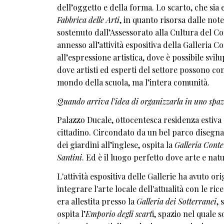
dell’oggetto e della forma. Lo scarto, che sia 
Fabbrica delle Arti
, in quanto risorsa dalle not
sostenuto dall’Assessorato alla Cultura del Co
annesso all’attività espositiva della Galleria 
all’espressione artistica, dove è possibile svi
dove artisti ed esperti del settore possono co
mondo della scuola, ma l’intera comunità.
Quando arriva l’idea di organizzarla in uno spazi
Palazzo Ducale, ottocentesca residenza estiva 
cittadino. Circondato da un bel parco disegna
dei giardini all’inglese, ospita la
Galleria Cont
Santini
. Ed è il luogo perfetto dove arte e na
L'attività espositiva delle Gallerie ha avuto o
integrare l'arte locale dell'attualità con le ric
era allestita presso la
Galleria dei Sotterranei
, 
ospita l’
Emporio degli scart
i, spazio nel quale 