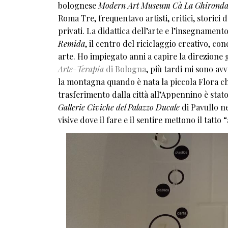
bolognese
Modern Art Museum Cà La Ghirond
Roma Tre, frequentavo artisti, critici, storici 
privati. La didattica dell’arte e l’insegnam
Remida
, il centro del riciclaggio creativo, con
arte. Ho impiegato anni a capire la direzione 
Arte-Terapia
di Bologna
, più tardi mi sono avv
la montagna quando è nata la piccola Flora che
trasferimento dalla città all’Appennino è stato
Gallerie Civiche del Palazzo Ducale
di Pavullo ne
visive dove il fare e il sentire mettono il tatto 