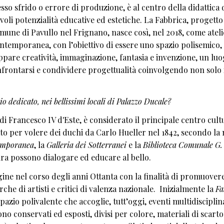
esso sfrido o errore di produzione, è al centro della didattica 
evoli potenzialità educative ed estetiche. La Fabbrica, progetto
mune di Pavullo nel Frignano, nasce così, nel 2018, come ateli
Contemporanea, con l’obiettivo di essere uno spazio polisemico,
luppare creatività, immaginazione, fantasia e invenzione, un lu
nfrontarsi e condividere progettualità coinvolgendo non solo 
o dedicato, nei bellissimi locali di Palazzo Ducale?
di Francesco IV d'Este, è considerato il principale centro cult
to per volere dei duchi da Carlo Hueller nel 1842, secondo l
emporanea
, la
Galleria dei Sotterranei
e la
Biblioteca Comunale G.
tura possono dialogare ed educare al bello.
rigine nel corso degli anni Ottanta con la finalità di promuover
erche di artisti e critici di valenza nazionale. Inizialmente la
Fa
spazio polivalente che accoglie, tutt’oggi, eventi multidisciplin
sono conservati ed esposti, divisi per colore, materiali di scarto