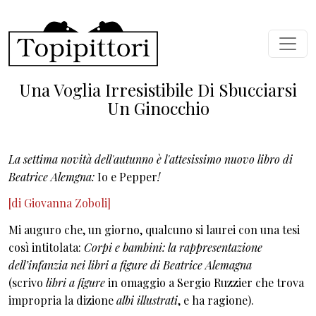
Salta al contenuto principale
Una Voglia Irresistibile Di Sbucciarsi
Un Ginocchio
La settima novità dell'autunno è l'attesissimo nuovo libro di
Beatrice Alemgna:
Io e Pepper
!
[di Giovanna Zoboli]
Mi auguro che, un giorno, qualcuno si laurei con una tesi
così intitolata:
Corpi e bambini: la rappresentazione
dell’infanzia nei libri a figure di Beatrice Alemagna
(scrivo
libri a figure
in omaggio a Sergio Ruzzier che trova
impropria la dizione
albi illustrati
, e ha ragione).