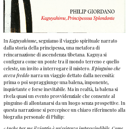
In
Kaguyahinme
, seguiamo il viaggio spirituale narrato
dalla storia della principessa, una metafora di
reincarnazione di ascendenza tibetana. Kaguya si
configura come un ponte tra il mondo terreno e quello
celeste, un invito a interrogare il mistero.
Il pinguino che
aveva freddo
narra un viaggio dettato dalla necessità:
prima o poi sopraggiunge una balena, imponente,
inquietante e forse inevitabile. Ma in realtà, la balena si
rivela quasi un evento provvidenziale che consente al
pinguino di allontanarsi da un luogo senza prospettive. In
questa narrazione si percepisce un chiaro riferimento alla
biografia personale di Philip:
«
Anche per me il viaggio è un’esigenza imprescindibile. Come