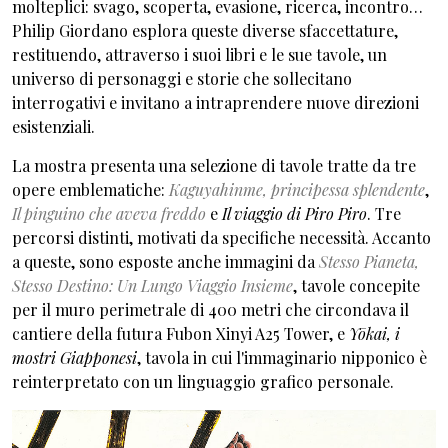
molteplici: svago, scoperta, evasione, ricerca, incontro…
Philip Giordano esplora queste diverse sfaccettature,
restituendo, attraverso i suoi libri e le sue tavole, un
universo di personaggi e storie che sollecitano
interrogativi e invitano a intraprendere nuove direzioni
esistenziali.
La mostra presenta una selezione di tavole tratte da tre
opere emblematiche:
Kaguyahinme, principessa splendente
,
Il pinguino che aveva freddo
e
Il viaggio di Piro Piro
. Tre
percorsi distinti, motivati da specifiche necessità. Accanto
a queste, sono esposte anche immagini da
Stesso Pianeta,
Stesso Destino: Un Lungo Viaggio Insieme
, tavole concepite
per il muro perimetrale di 400 metri che circondava il
cantiere della futura Fubon Xinyi A25 Tower, e
Yōkai, i
mostri Giapponesi
, tavola in cui l'immaginario nipponico è
reinterpretato con un linguaggio grafico personale.