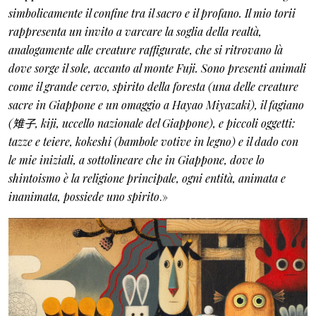
simbolicamente il confine tra il sacro e il profano. Il mio torii
rappresenta un invito a varcare la soglia della realtà,
analogamente alle creature raffigurate, che si ritrovano là
dove sorge il sole, accanto al monte Fuji. Sono presenti animali
come il grande cervo, spirito della foresta (una delle creature
sacre in Giappone e un omaggio a Hayao Miyazaki), il fagiano
(
雉子
, kiji, uccello nazionale del Giappone), e piccoli oggetti:
tazze e teiere, kokeshi (bambole votive in legno) e il dado con
le mie iniziali, a sottolineare che in Giappone, dove lo
shintoismo è la religione principale, ogni entità, animata e
inanimata, possiede uno spirito
.»