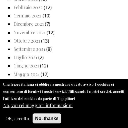
Febbraio 2022
(12)
Gennaio 2022
(10)
Dicembre 2021
(7)
Novembre 2021
(12)
Ottobre 2021
(13)
Settembre 2021
(8)
Luglio 2021
(2)
Giugno 2021
(12)
Maggio 2021
(12)
Aprile 2021
(13)
Una legge italiana ci obbliga a mostrare questo avviso. I cookies ci
Marzo 2021
(14)
consentono di fornirvi i nostri servizi. Utilizzando i nostri servizi, accetti
Febbraio 2021
(13)
l'utilizzo dei cookies da parte di Topipittori
No, vorrei maggiori informazioni
Gennaio 2021
(10)
Dicembre 2020
(8)
OK, accetto
No, thanks
Novembre 2020
(13)