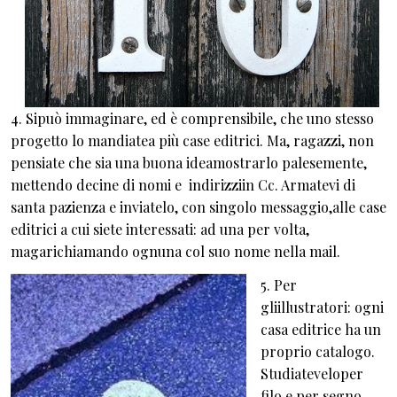
4. Sipuò immaginare, ed è comprensibile, che uno stesso
progetto lo mandiatea più case editrici. Ma, ragazzi, non
pensiate che sia una buona ideamostrarlo palesemente,
mettendo decine di nomi e indirizziin Cc. Armatevi di
santa pazienza e inviatelo, con singolo messaggio,alle case
editrici a cui siete interessati: ad una per volta,
magarichiamando ognuna col suo nome nella mail.
5. Per
gliillustratori: ogni
casa editrice ha un
proprio catalogo.
Studiateveloper
filo e per segno.