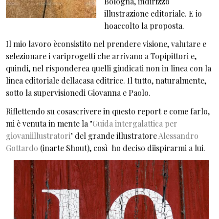
Bologna, indirizzo
illustrazione editoriale. E io
hoaccolto la proposta.
Il mio lavoro èconsistito nel prendere visione, valutare e
selezionare i variprogetti che arrivano a Topipittori e,
quindi, nel risponderea quelli giudicati non in linea con la
linea editoriale dellacasa editrice. Il tutto, naturalmente,
sotto la supervisionedi Giovanna e Paolo.
Riflettendo su cosascrivere in questo report e come farlo,
mi è venuta in mente la "
Guida intergalattica per
giovaniillustratori
" del grande illustratore
Alessandro
Gottardo
(inarte Shout), così ho deciso diispirarmi a lui.