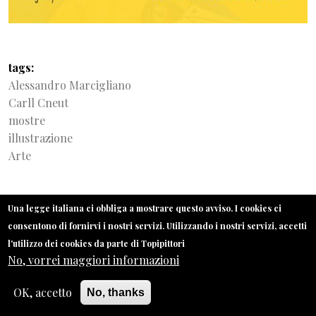
tags
Alessandro Marcigliano
Carll Cneut
mostre
illustrazione
Arte
CERCA
Una legge italiana ci obbliga a mostrare questo avviso. I cookies ci
consentono di fornirvi i nostri servizi. Utilizzando i nostri servizi, accetti
Search
SEARCH
l'utilizzo dei cookies da parte di Topipittori
No, vorrei maggiori informazioni
OK, accetto
No, thanks
ARCHIVIO TOPIPITTORI