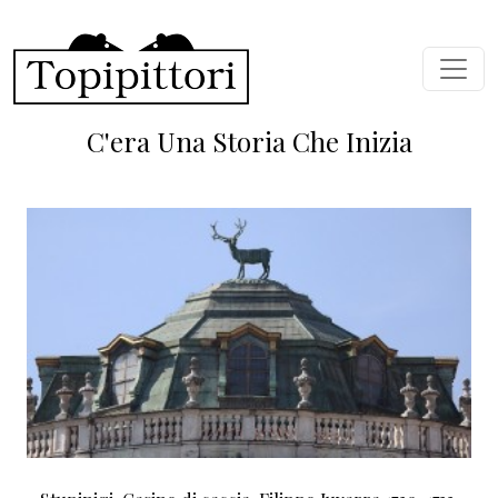
Skip to main content
C'era Una Storia Che Inizia