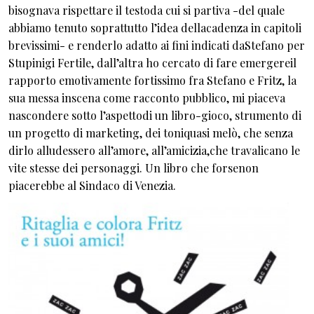
bisognava rispettare il testoda cui si partiva -del quale
abbiamo tenuto soprattutto l’idea dellacadenza in capitoli
brevissimi- e renderlo adatto ai fini indicati daStefano per
Stupinigi Fertile, dall’altra ho cercato di fare emergereil
rapporto emotivamente fortissimo fra Stefano e Fritz, la
sua messa inscena come racconto pubblico, mi piaceva
nascondere sotto l’aspettodi un libro-gioco, strumento di
un progetto di marketing, dei toniquasi melò, che senza
dirlo alludessero all’amore, all’amicizia,che travalicano le
vite stesse dei personaggi. Un libro che forsenon
piacerebbe al Sindaco di Venezia.