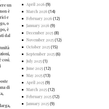
April 2026
(9)
vere un
 non è
March 2026
(14)
rici e
February 2026
(12)
ogo, o
January 2026
(9)
po, è
December 2025
(8)
ti dal
November 2025
(12)
October 2025
(15)
'unità
zioni,
September 2025
(6)
è così.
July 2025
(1)
i
June 2025
(12)
May 2025
(13)
poste
April 2025
(9)
ana di
March 2025
(12)
a,
February 2025
(12)
January 2025
(9)
 larga,