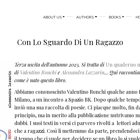
MAIN NAVIGATION
ABOUT US
AUTHORS
BOOKS
H
Con Lo Sguardo Di Un Ragazzo
Terza uscita dell'autunno 2025. Si tratta di
Un quaderno 
di
Valentino Ronchi
e
Alessandra Lazzarin
... Qui racconti
come è nato questo libro.
Abbiamo cononosciuto Valentino Ronchi qualche anno f
Milano, a un incontro a Spazio BK. Dopo qualche tempo
inviò una sua raccolta di poesie. Ci piacque molto, fin d
principio, ma in merito alla pubblicazione nutrivamo m
dubbi. I suoi testi in versi ci parvero rivolti a lettori adu
che a ragazzi. Così li mettemmo da parte, prendendoci 
il tempo che ci vuole per decidere se un libro lo si vuol