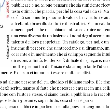
pubblicare o no. Si può pensare che sia sufficiente rice
testo ottimo, che piaccia, perché la cosa vada da sé. Ma
così. Ci sono molte persone di valore: bravi autori e aut
altrettanto bravi illustratori e illustratrici. Ma un catal
almeno quello che noi abbiamo inteso costruire nel tem
una cosa diversa da un insieme di nomi degni accomuna
talento dei loro proprietari. Un catalogo, per noi, è un
insieme di percorsi che si intrecciano e si diramano, un
coerente e in movimento che si sviluppa seguendo intui
direzioni, affinità, tendenze. È difficile da spiegare, ma 
Inoltre per noi fin dall'inizio è stata importante l'idea d
lmente. E questo ci impone di essere molto selettivi.
o ad alcune persone del cui giudizio ci fidiamo molto. E le ris
egli scritti, quanto al fatto che potessero entrare in una coll
one con l'autore stesso, ci siamo decisi a pubblicare la raccolt
re lettori giovani e, soprattutto, cosa che ci è parsa
, spesso dai libri e in particolare dalla poesia si tengono alla