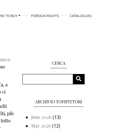
OW TO BUY
FOREIGN RIGHTS
CATALOGUES
nuovo
CERCA
amo
Search
SEARCH
a, a
 ci
a
ARCHIVIO TOPIPITTORI
olti
lti, più
June 2026
(13)
tutto
May 2026
(12)
e