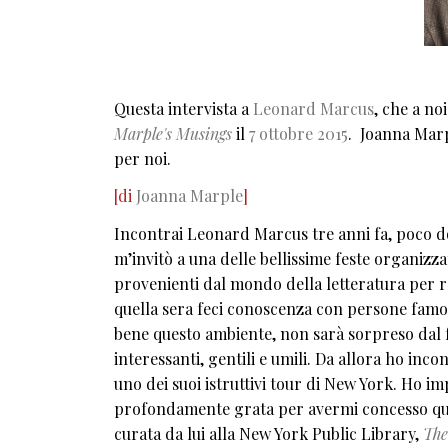
Questa intervista a
Leonard Marcus
, che a no
Marple's Musings
il
7 ottobre 2015
. Joanna Marp
per noi.
[di
Joanna Marple
]
Incontrai Leonard Marcus tre anni fa, poco dop
m’invitò a una delle bellissime feste organiz
provenienti dal mondo della letteratura per rag
quella sera feci conoscenza con persone famos
bene questo ambiente, non sarà sorpreso dal f
interessanti, gentili e umili. Da allora ho in
uno dei suoi istruttivi tour di New York. Ho i
profondamente grata per avermi concesso quest
curata da lui alla New York Public Library,
The