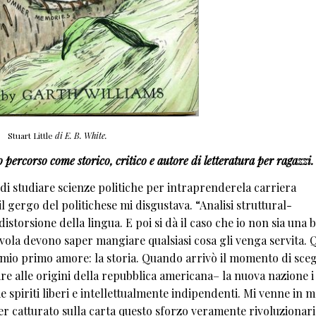
Stuart Little
di E. B. White.
 percorso come storico, critico e autore di letteratura per ragazzi.
a di studiare scienze politiche per intraprenderela carriera
l gergo del politichese mi disgustava. “Analisi struttural-
torsione della lingua. E poi si dà il caso che io non sia una 
tavola devono saper mangiare qualsiasi cosa gli venga servita. 
 al mio primo amore: la storia. Quando arrivò il momento di scegl
are alle origini della repubblica americana– la nuova nazione i
e spiriti liberi e intellettualmente indipendenti. Mi venne in 
er catturato sulla carta questo sforzo veramente rivoluzionari