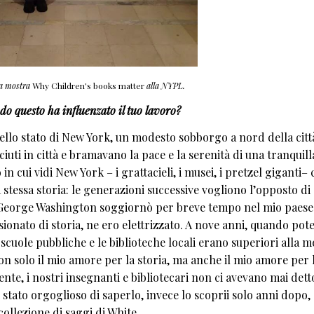
la mostra
Why Children's books matter
alla NYPL.
o questo ha influenzato il tuo lavoro?
llo stato di New York, un modesto sobborgo a nord della citt
uti in città e bramavano la pace e la serenità di una tranquill
n cui vidi New York – i grattacieli, i musei, i pretzel giganti– 
 stessa storia: le generazioni successive vogliono l’opposto di 
 George Washington soggiornò per breve tempo nel mio paese
sionato di storia, ne ero elettrizzato. A nove anni, quando pot
scuole pubbliche e le biblioteche locali erano superiori alla me
n solo il mio amore per la storia, ma anche il mio amore per 
te, i nostri insegnanti e bibliotecari non ci avevano mai dett
stato orgoglioso di saperlo, invece lo scoprii solo anni dopo,
ollezione di saggi di White.