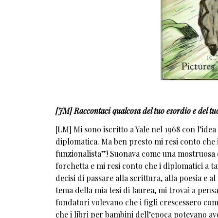
[JM] Raccontaci qualcosa del tuo esordio e del tuo
[LM] Mi sono iscritto a Yale nel 1968 con l’ide
diplomatica. Ma ben presto mi resi conto che i
funzionalista”! Suonava come una mostruosa dis
forchetta e mi resi conto che i diplomatici a 
decisi di passare alla scrittura, alla poesia e
tema della mia tesi di laurea, mi trovai a pens
fondatori volevano che i figli crescessero com
che i libri per bambini dell’epoca potevano av