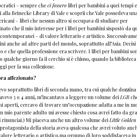
ocratici – sempre che
ci fossero
libri per bambini a quei tempi 
alla Beinecke Library di Yale e scoprii che Yale possedeva un
mericani – libri che nessun altro si occupava di studiare per
nato che il mio interesse per i libri per bambini sispostò da qu
ia contemporanei – di valore letterario e artistico. Successivam
ni anche ad altre parti del mondo, soprattutto all’Asia. Decisi
e che quella professione era scrivere. I libri per bambini so
 qualche giorno fa il cerchio si è chiuso, quando la biblioteca 
aggi per la sua collezione.
ora affezionato?
avevo soprattutto libri di seconda mano, tra cui qualche dozzina
avevo 3 o 4 anni, m’incantavo a leggere un volume dei
LGB
ch
i aperti, cercavo di trovare un’occupazione adatta a me in m
un mio parente adulto mi avesse chiesto cosa avrei fatto da gr
ci rinunciai.) Mi piaceva anche un altro volume dei
Little Golden
protagonista della storia aveva qualcosa che avrei voluto anch
alore letterario o artistico,ma ognuno di loro soddisfaceva in