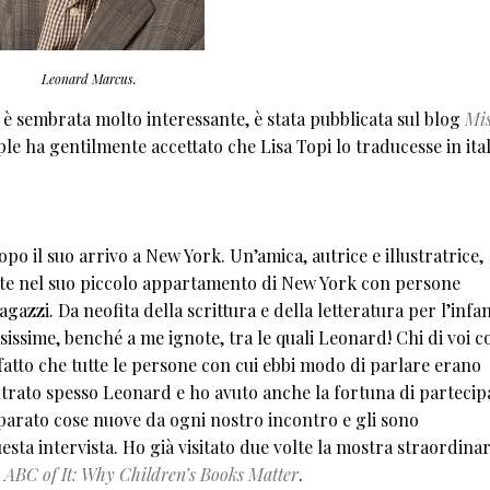
Leonard Marcus.
i è sembrata molto interessante, è stata pubblicata sul blog
Mi
le ha gentilmente accettato che Lisa Topi lo traducesse in ita
o il suo arrivo a New York. Un’amica, autrice e illustratrice,
zate nel suo piccolo appartamento di New York con persone
azzi. Da neofita della scrittura e della letteratura per l’infan
issime, benché a me ignote, tra le quali Leonard! Chi di voi 
atto che tutte le persone con cui ebbi modo di parlare erano
contrato spesso Leonard e ho avuto anche la fortuna di partecip
mparato cose nuove da ogni nostro incontro e gli sono
a intervista. Ho già visitato due volte la mostra straordinar
 ABC of It: Why Children’s Books Matter
.