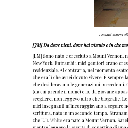
Leonard Marcus al
[JM] Da dove vieni, dove hai vissuto e in che mod
[LM] Sono nato e cresciuto a Mount Vernon, ne
New York. Entrambi i miei genitori erano cresci
residenziale. Al contrario, nel momento esatto i
che era lì che avrei dovuto vivere. È sempre la
che desideravano le generazioni precedenti.
(da cui prende il nome) e io, da giovane appas
scegliere, non leggevo altro che biografie. Le 
miei insegnanti m’incoraggiavano a seguire no
scrittura, nato in un secondo tempo. Stranamen
che
E.B. White
era nato a Mount Vernon. Sarei 
mentre leggevo la quarta di copertina di una c