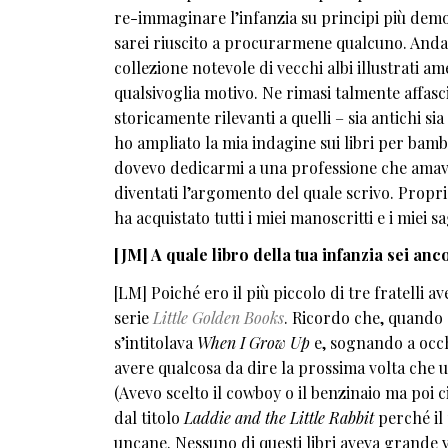
re-immaginare l’infanzia su principi più dem
sarei riuscito a procurarmene qualcuno. Andai 
collezione notevole di vecchi albi illustrati a
qualsivoglia motivo. Ne rimasi talmente affasci
storicamente rilevanti a quelli – sia antichi s
ho ampliato la mia indagine sui libri per bambi
dovevo dedicarmi a una professione che amavo 
diventati l’argomento del quale scrivo. Proprio
ha acquistato tutti i miei manoscritti e i miei s
[JM] A quale libro della tua infanzia sei anc
[LM] Poiché ero il più piccolo di tre fratelli 
serie
Little Golden Books
. Ricordo che, quando 
s’intitolava
When I Grow Up
e, sognando a occh
avere qualcosa da dire la prossima volta che 
(Avevo scelto il cowboy o il benzinaio ma poi 
dal titolo
Laddie and the Little Rabbit
perché il 
uncane. Nessuno di questi libri aveva grande v