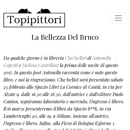
Skip to main content
La Bellezza Del Bruco
Da qualche giorno è in libreria
Che bello!
di
Antonella
Capetti
e
Melissa Castrillon
: la prima delle uscite di questo
2017. In questo post Antonella racconta come è nato questo
libro, e noi la ringraziamo.
Che bello!
sarà presentato sabato
25 febbraio allo Spazio Libri La Cornice di Cantù, in via per
Alzate 9, dalle 16.30 alle 18.30, dall'autrice e dall'editore Paolo
Canton, seguiranno laboratorio e merenda, l'ingresso è libero.
Il 16 marzo presenteremo il libro da Spazio b**k, in via
Lambertenghi 20, alle 19, a Milano, insieme all'autrice
,
l'ingresso è libero
. Infine, alla Fiera di Bologna il giorno 5