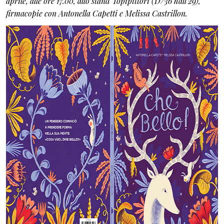
aprile, alle ore 17.00, allo stand Topipittori (D/36 hall 29),
firmacopie con Antonella Capetti e Melissa Castrillon.