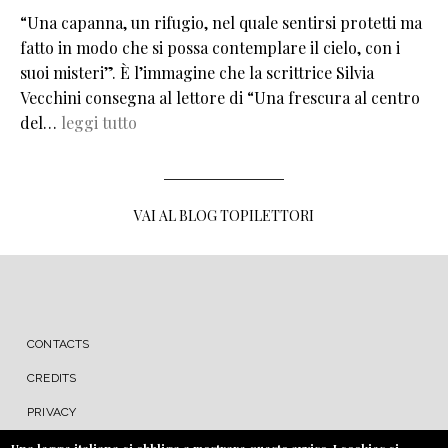
“Una capanna, un rifugio, nel quale sentirsi protetti ma
fatto in modo che si possa contemplare il cielo, con i
suoi misteri”. È l’immagine che la scrittrice Silvia
Vecchini consegna al lettore di “Una frescura al centro
del…
leggi tutto
VAI AL BLOG TOPILETTORI
MENU FOOTER
CONTACTS
CREDITS
PRIVACY
COOKIE