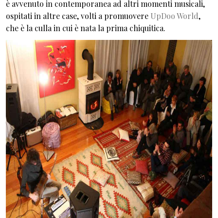
è avvenuto in contemporanea ad altri momenti musicali,
ospitati in altre case, volti a promuovere
UpDoo World
,
che è la culla in cui è nata la prima chiquitica.