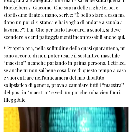
fotografata e allegata a una mail - sarebbe stata quella di
Huckelberry-Giacomo. Che sopra delle righe feroci e
stortissime tirate a mano, scrive: “È bello stare a casa ma
dopo un po’ ci si stanca e hai voglia di andare a scuola a
lavorare”. Lui. Che per farlo lavorare, a scuola, si deve
scendere a certi patteggiamenti inconfessabili anche qui.
* Proprio ora, nella solitudine della quasi quarantena, mi
sono accorto di non poter usare il sostantivo maschile
“maestro” neanche parlando in prima persona. Lettrice,
se anche tu non sai bene cosa fare di questo tempo a casa
e vuoi entrare nell’anticamera del mio dibattito
solipsistico di genere, prova a cambiare tutti i “maestra”
del post in “maestro” e vedi un po’ che roba vien fuori.
Illeggibile.