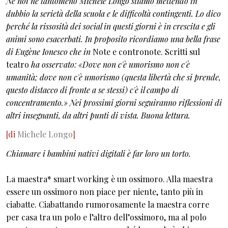
Né noi né tantomeno Michele Longo stiamo mettendo in
dubbio la serietà della scuola e le difficoltà contingenti. Lo dico
perché la rissosità dei social in questi giorni è in crescita e gli
animi sono esacerbati. In proposito ricordiamo una bella frase
di Eugène Ionesco che in
Note e contronote. Scritti sul
teatro
ha osservato: «Dove non c'è umorismo non c'è
umanità; dove non c'è umorismo (questa libertà che si prende,
questo distacco di fronte a se stessi) c'è il campo di
concentramento.»
Nei prossimi giorni seguiranno riflessioni di
altri insegnanti, da altri punti di vista.
Buona lettura.
[di
Michele Longo
]
Chiamare i bambini nativi digitali è far loro un torto.
La maestra* smart working è un ossimoro. Alla maestra
essere un ossimoro non piace per niente, tanto più in
ciabatte. Ciabattando rumorosamente la maestra corre
per casa tra un polo e l’altro dell’ossimoro, ma al polo